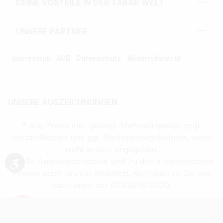
DEINE VORTEILE IN DER TABAK WELT
UNSERE PARTNER
Impressum
AGB
Datenschutz
Widerrufsrecht
UNSERE AUSZEICHNUNGEN
* Alle Preise inkl. gesetzl. Mehrwertsteuer zzgl.
Versandkosten und ggf. Nachnahmegebühren, wenn
nicht anders angegeben.
** Alle Angebotsprodukte sind zu den ausgewiesenen
Werkzeugleiste anzeigen
Preisen auch einzeln erhältlich. Kontaktieren Sie uns
dazu unter der 02203/9413200.
Verkauf altersbeschränkter Waren nur an
Volljährige (ab 18 Jahren)