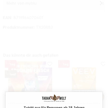
Mehr von myblu
EAN:
8719964070401
Produktnummer:
TX20883
Das könnte dir auch gefallen
Zutritt nur für Personen ab 18 Jahren