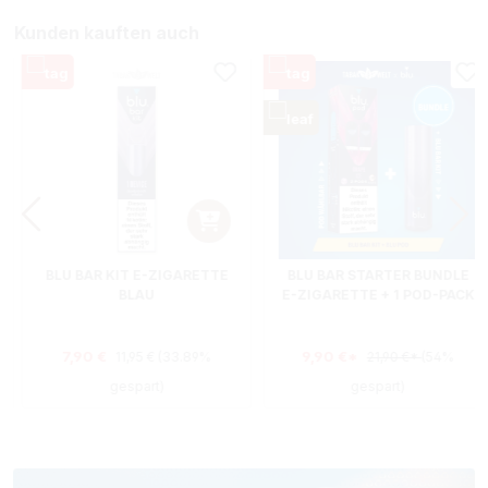
Kunden kauften auch
BLU BAR KIT E-ZIGARETTE
BLU BAR STARTER BUNDLE
BLAU
E-ZIGARETTE + 1 POD-PACK
Regulärer Preis:
Verkaufspreis:
7,90 €
9,90 €*
11,95 €
(33.89%
21,90 €*
(54%
gespart)
gespart)