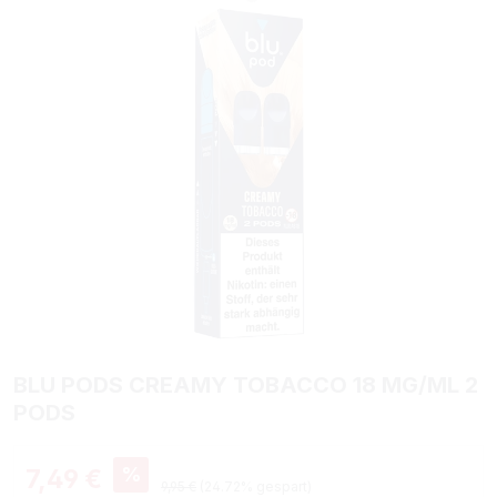
BLU PODS CREAMY TOBACCO 18 MG/ML 2
PODS
Verkaufspreis:
%
7,49 €
Regulärer Preis:
9,95 €
(24.72% gespart)