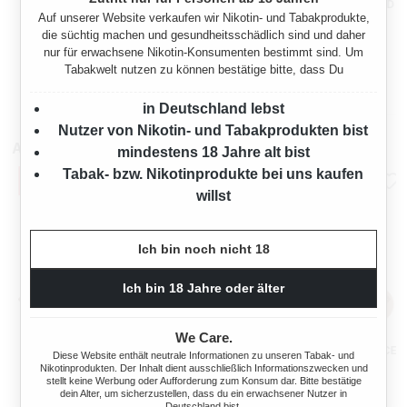
VEEV ONE FRESHY GREEN
VEEV ONE PODS BALANCED
Auf unserer Website verkaufen wir Nikotin- und Tabakprodukte,
DEVICE + POD
TOBACCO
die süchtig machen und gesundheitsschädlich sind und daher
AKTIONSBUNDLE
nur für erwachsene Nikotin-Konsumenten bestimmt sind. Um
Regulärer Preis:
Verkaufspreis:
Tabakwelt nutzen zu können bestätige bitte, dass Du
8,95 €*
7,95 €
20,80 €*
(56%
10,90 €
(27.06%
gespart)
gespart)
in Deutschland lebst
Nutzer von Nikotin- und Tabakprodukten bist
Alle Sorten
mindestens 18 Jahre alt bist
Tabak- bzw. Nikotinprodukte bei uns kaufen
willst
Ich bin noch nicht 18
Ich bin 18 Jahre oder älter
We Care.
BLU PODS BANANA ICE 18
BLU PODS BERRY LEMON ICE
Diese Website enthält neutrale Informationen zu unseren Tabak- und
MG/ML 2 PODS
18 MG/ML 2 PODS
Nikotinprodukten. Der Inhalt dient ausschließlich Informationszwecken und
stellt keine Werbung oder Aufforderung zum Konsum dar. Bitte bestätige
dein Alter, um sicherzustellen, dass du ein erwachsener Nutzer in
Deutschland bist.