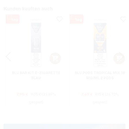
Kunden kauften auch
BLU BAR KIT E-ZIGARETTE
BLU PODS TROPICAL MIX 18
BLAU
MG/ML 2 PODS
Regulärer Preis:
Regulärer Preis:
Verkaufspreis:
Verkaufspreis:
7,90 €
7,49 €
11,95 €
(33.89%
9,95 €
(24.72%
gespart)
gespart)