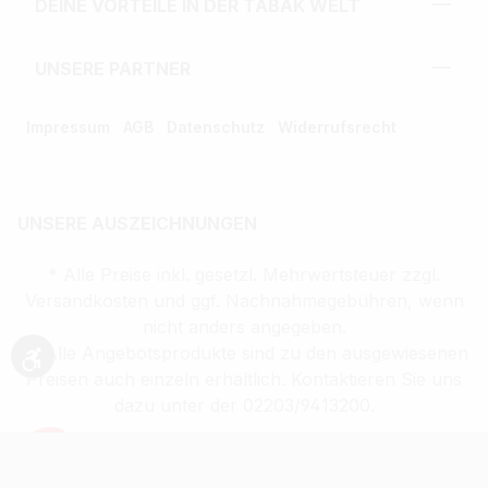
DEINE VORTEILE IN DER TABAK WELT
UNSERE PARTNER
Impressum
AGB
Datenschutz
Widerrufsrecht
UNSERE AUSZEICHNUNGEN
* Alle Preise inkl. gesetzl. Mehrwertsteuer zzgl.
Versandkosten und ggf. Nachnahmegebühren, wenn
nicht anders angegeben.
** Alle Angebotsprodukte sind zu den ausgewiesenen
Werkzeugleiste anzeigen
Preisen auch einzeln erhältlich. Kontaktieren Sie uns
dazu unter der 02203/9413200.
Verkauf altersbeschränkter Waren nur an
Volljährige (ab 18 Jahren)