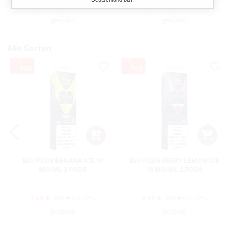
Regulärer Preis:
Regulärer Preis:
Verkaufspreis:
Verkaufspreis:
7,90 €
2,41 €
11,95 €
(33.89%
11,50 €
(79.04%
gespart)
gespart)
Alle Sorten
BLU PODS BANANA ICE 18
BLU PODS BERRY LEMON ICE
MG/ML 2 PODS
18 MG/ML 2 PODS
Regulärer Preis:
Regulärer Preis:
Verkaufspreis:
Verkaufspreis:
7,49 €
7,49 €
9,95 €
(24.72%
9,95 €
(24.72%
gespart)
gespart)