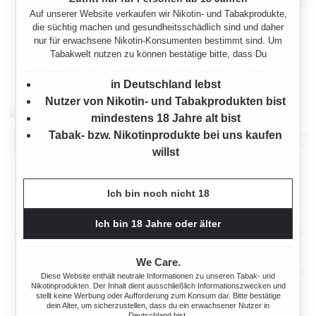
VEEV ONE FRESHY GREEN
VEEV ONE PODS BALANCED
Auf unserer Website verkaufen wir Nikotin- und Tabakprodukte,
DEVICE + POD
TOBACCO
die süchtig machen und gesundheitsschädlich sind und daher
AKTIONSBUNDLE
nur für erwachsene Nikotin-Konsumenten bestimmt sind. Um
Regulärer Preis:
Verkaufspreis:
Tabakwelt nutzen zu können bestätige bitte, dass Du
8,95 €*
7,95 €
20,80 €*
(56%
10,90 €
(27.06%
gespart)
gespart)
in Deutschland lebst
Nutzer von Nikotin- und Tabakprodukten bist
Kompatibel mit
mindestens 18 Jahre alt bist
Tabak- bzw. Nikotinprodukte bei uns kaufen
willst
Ich bin noch nicht 18
Ich bin 18 Jahre oder älter
We Care.
BLU BAR KIT E-ZIGARETTE
BLU BAR KIT E-ZIGARETTE
Diese Website enthält neutrale Informationen zu unseren Tabak- und
BLAU
BLAU AKTION
Nikotinprodukten. Der Inhalt dient ausschließlich Informationszwecken und
stellt keine Werbung oder Aufforderung zum Konsum dar. Bitte bestätige
dein Alter, um sicherzustellen, dass du ein erwachsener Nutzer in
Deutschland bist.