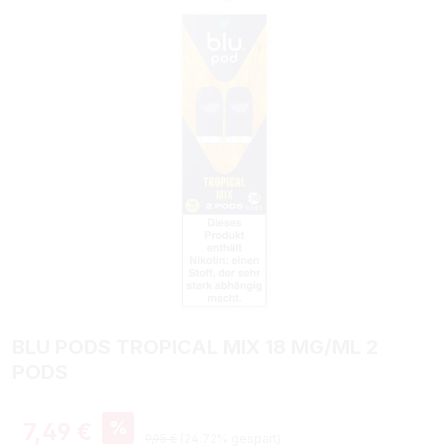
BLU PODS TROPICAL MIX 18 MG/ML 2
PODS
Verkaufspreis:
%
7,49 €
Regulärer Preis:
9,95 €
(24.72% gespart)