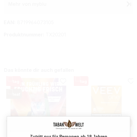
Mehr von myblu
EAN:
8719964073105
Produktnummer:
TX20201
Das könnte dir auch gefallen
Zutritt nur für Personen ab 18 Jahren