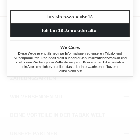
Ich bin noch nicht 18
Ich bin 18 Jahre oder älter
INFORMATIV
We Care.
Diese Website enthält neutrale Informationen zu unseren Tabak- und
Nikotinprodukten. Der Inhalt dient ausschließlich Informationszwecken und
NEWSLETTER ABONNIEREN
stellt keine Werbung oder Aufforderung zum Konsum dar. Bitte bestätige
dein Alter, um sicherzustellen, dass du ein erwachsener Nutzer in
Deutschland bist.
ZAHLUNGSARTEN
WIR VERSENDEN MIT
DEINE VORTEILE IN DER TABAK WELT
UNSERE PARTNER