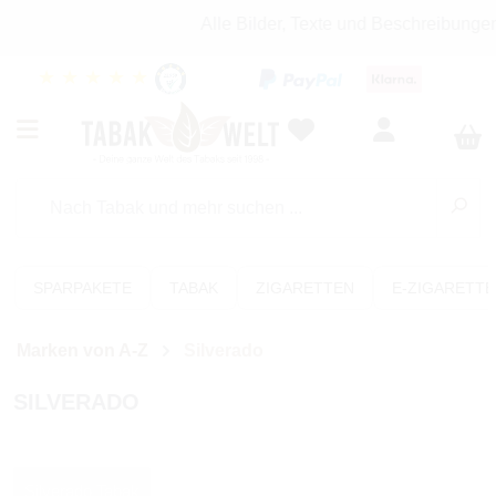
Alle Bilder, Texte und Beschreibunge
★
★
★
★
★
SPARPAKETE
TABAK
ZIGARETTEN
E-ZIGARETT
Marken von A-Z
Silverado
SILVERADO
Silverado Tabak