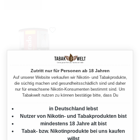
Zutritt nur für Personen ab 18 Jahren
SILVERADO
Auf unserer Website verkaufen wir Nikotin- und Tabakprodukte,
die süchtig machen und gesundheitsschädlich sind und daher
CIGARETTE TOBACCO
nur für erwachsene Nikotin-Konsumenten bestimmt sind. Um
WIDE CUT RED 50G
Tabakwelt nutzen zu können bestätige bitte, dass Du
50 Gramm
in Deutschland lebst
Regulärer Preis:
8,70 €
Nutzer von Nikotin- und Tabakprodukten bist
mindestens 18 Jahre alt bist
Tabak- bzw. Nikotinprodukte bei uns kaufen
willst