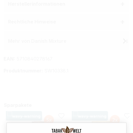
Herstellerinformationen
Rechtliche Hinweise
Mehr von Danish Mixture
EAN:
5710840278167
Produktnummer:
SW10338.1
Sparpakete