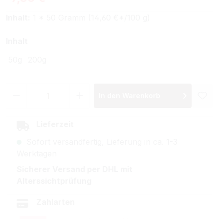
Inhalt:
1 * 50 Gramm (14,60 €*/100 g)
auswählen
Inhalt
50g
200g
Produkt Anzahl: Gib den gewünschten Wer
In den Warenkorb
Lieferzeit
Sofort versandfertig, Lieferung in ca. 1-3
Werktagen
Sicherer Versand per DHL mit
Alterssichtprüfung
Zahlarten