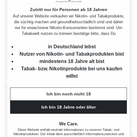
Zutritt nur für Personen ab 18 Jahren
Auf unserer Website verkaufen wir Nikotin- und Tabakprodukte,
die süchtig machen und gesundheitsschädlich sind und daher
nur für erwachsene Nikotin-Konsumenten bestimmt sind. Um
Tabakwelt nutzen zu können bestätige bitte, dass Du
DANISH MIXTURE YELLOW
DANISH MIXTURE YELLOW
PFEIFENTABAK 5X POUCH
PFEIFENTABAK 2X DOSE MIT
in Deutschland lebst
MIT FEUERZEUGE
FEUERZEUGE
Nutzer von Nikotin- und Tabakprodukten bist
250 Gramm
400 Gramm
mindestens 18 Jahre alt bist
Ab
Ab
Tabak- bzw. Nikotinprodukte bei uns kaufen
36,50 €*
57,00 €*
willst
Pfeifenzubehör
Ich bin noch nicht 18
Ich bin 18 Jahre oder älter
We Care.
Diese Website enthält neutrale Informationen zu unseren Tabak- und
Nikotinprodukten. Der Inhalt dient ausschließlich Informationszwecken und