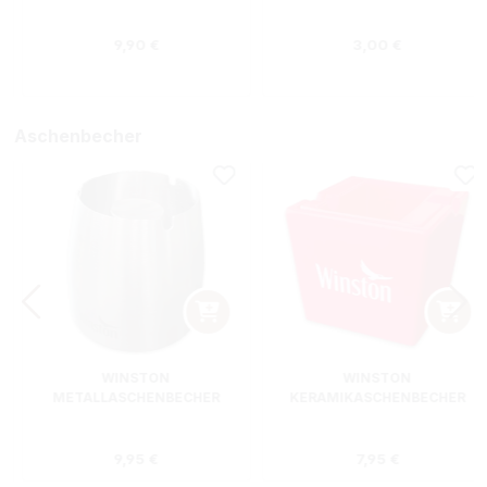
Regulärer Preis:
Regulärer Preis
9,90 €
3,00 €
Aschenbecher
WINSTON
WINSTON
METALLASCHENBECHER
KERAMIKASCHENBECHER
SILBER RUND
ROT RECHTECKIG
s:
Regulärer Preis:
Regulärer Preis
9,95 €
7,95 €