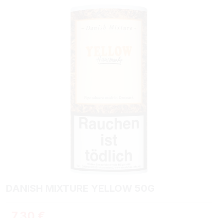
Bildergalerie überspringen
DANISH MIXTURE YELLOW 50G
Regulärer Preis:
7,30 €