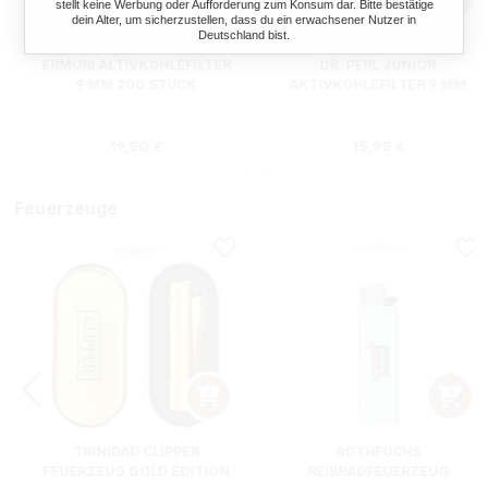
stellt keine Werbung oder Aufforderung zum Konsum dar. Bitte bestätige
dein Alter, um sicherzustellen, dass du ein erwachsener Nutzer in
Deutschland bist.
ERMURI ALTIVKOHLEFILTER
DR. PERL JUNIOR
9 MM 200 STÜCK
AKTIVKOHLEFILTER 9 MM
180 STÜCK
s:
Regulärer Preis:
Regulärer Preis
19,50 €
15,95 €
Feuerzeuge
TRINIDAD CLIPPER
ROTHFUCHS
FEUERZEUG GOLD EDITION
REIBRADFEUERZEUG