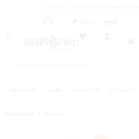
Alle Bilder, Texte und Beschreibungen di
★
★
★
★
★
SPARPAKETE
TABAK
ZIGARETTEN
E-ZIGARETT
Sparpakete
Zigarillos-Sets
Bildergalerie überspringen