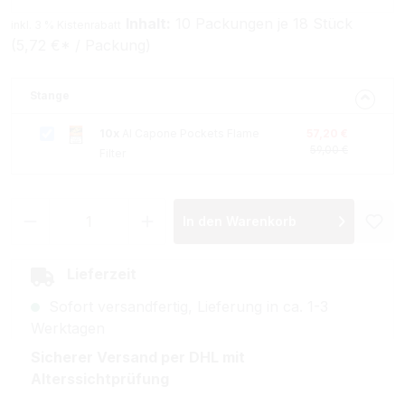
Inhalt:
10 Packungen je 18 Stück
inkl. 3 % Kistenrabatt
(5,72 €* / Packung)
Stange
10x
Al Capone Pockets Flame
57,20 €
59,00 €
Filter
Produkt Anzahl: Gib den gewünschten Wer
In den Warenkorb
Lieferzeit
Sofort versandfertig, Lieferung in ca. 1-3
Werktagen
Sicherer Versand per DHL mit
Alterssichtprüfung