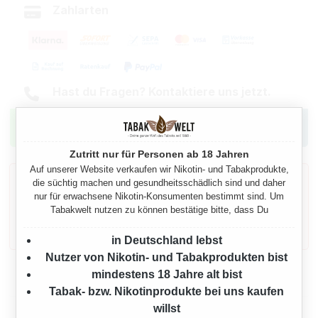
Zahlarten
Hast du Fragen? Kontaktiere uns jetzt.
Zutritt nur für Personen ab 18 Jahren
Auf unserer Website verkaufen wir Nikotin- und Tabakprodukte,
Gesetzlicher Warnhinweis gemäß § 11
die süchtig machen und gesundheitsschädlich sind und daher
TabakErzV
nur für erwachsene Nikotin-Konsumenten bestimmt sind. Um
Tabakwelt nutzen zu können bestätige bitte, dass Du
Dieses Produkt enthält Nikotin: einen Stoff, der
sehr stark abhängig macht.
in Deutschland lebst
Nutzer von Nikotin- und Tabakprodukten bist
mindestens 18 Jahre alt bist
Beschreibung
Tabak- bzw. Nikotinprodukte bei uns kaufen
willst