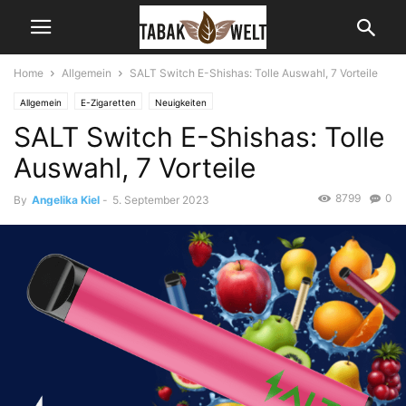
Home
Allgemein
SALT Switch E-Shishas: Tolle Auswahl, 7 Vorteile
Allgemein
E-Zigaretten
Neuigkeiten
SALT Switch E-Shishas: Tolle
Auswahl, 7 Vorteile
8799
0
By
Angelika Kiel
-
5. September 2023