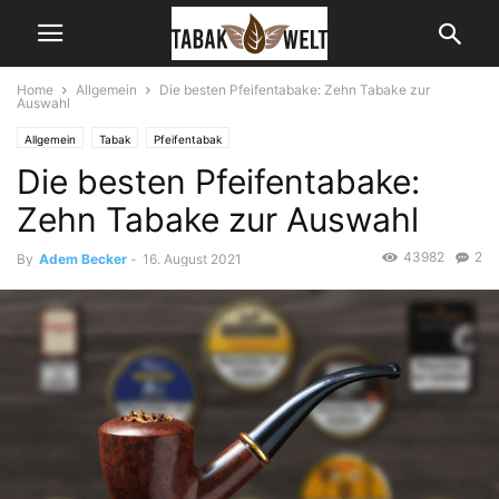
Home
Allgemein
Die besten Pfeifentabake: Zehn Tabake zur
Auswahl
Allgemein
Tabak
Pfeifentabak
Die besten Pfeifentabake:
Zehn Tabake zur Auswahl
43982
2
By
Adem Becker
-
16. August 2021