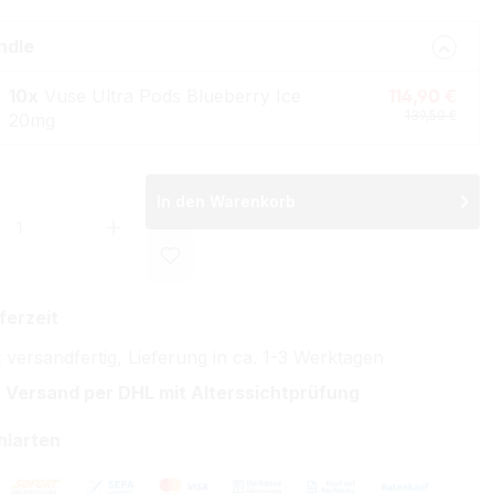
ndle
10x
Vuse Ultra Pods Blueberry Ice
114,90 €
139,50 €
20mg
In den Warenkorb
 Anzahl: Gib den gewünschten Wert ein 
ferzeit
 versandfertig, Lieferung in ca. 1-3 Werktagen
 Versand per DHL mit Alterssichtprüfung
hlarten