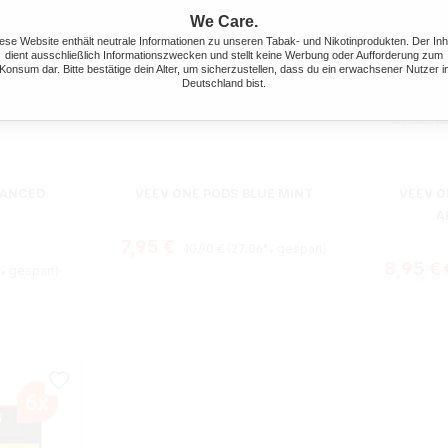
We Care.
ese Website enthält neutrale Informationen zu unseren Tabak- und Nikotinprodukten. Der Inh
dient ausschließlich Informationszwecken und stellt keine Werbung oder Aufforderung zum
Konsum dar. Bitte bestätige dein Alter, um sicherzustellen, dass du ein erwachsener Nutzer i
Deutschland bist.
ewertung von 5 von 5 Sternen
LANCED
VEEV ONE PODS BLUE MINT
VEEV O
A
Regulärer Preis:
Verkaufspreis:
7,95 €
10,90 €
(27.06% gespart)
s:
8,95 €
% gespart)