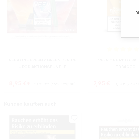
Di
Durchschnittliche B
VEEV ONE FRESHY GREEN DEVICE
VEEV ONE PODS BA
+ POD AKTIONSBUNDLE
TOBACCO
Regulärer Prei
Verkaufspreis:
8,95 €*
7,95 €
20,80 €*
(56% gespart)
10,90 €
(27.06
Kunden kauften auch