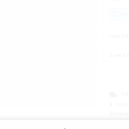
Für
1 von 2 
2 von 2 
Lie
Sofort
Sicherer
Za