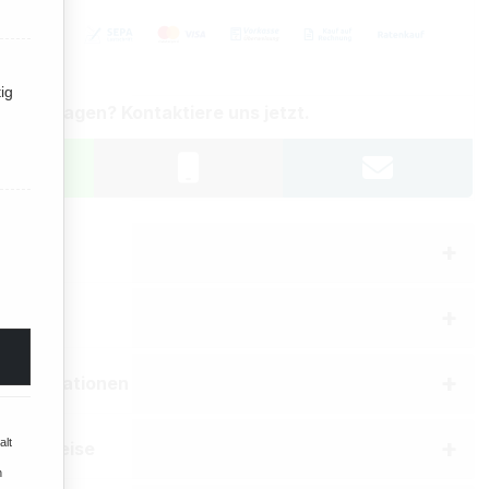
ig
st du Fragen? Kontaktiere uns jetzt.
bung
aften
erinformationen
alt
he Hinweise
n