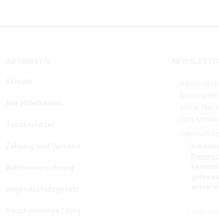
INFORMATIV
NEWSLETTER
Kontakt
Abonniere
Newslette
Alle Hilfethemen
keine Neui
von unser
Tabakerhitzer
Datenschutz
Zahlung und Versand
Ich hab
Datens
Kenntn
Batterieverordnung
gelesen
einvers
Jugendschutzgesetz
Raucherlounge / Blog