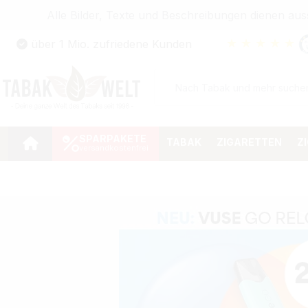
Alle Bilder, Texte und Beschreibungen dienen au
Zum Hauptinhalt springen
★
★
★
★
★
über 1 Mio. zufriedene Kunden
Zur Suche springen
Zur Hauptnavigation springen
SPARPAKETE
TABAK
ZIGARETTEN
Z
Bildergalerie überspringen