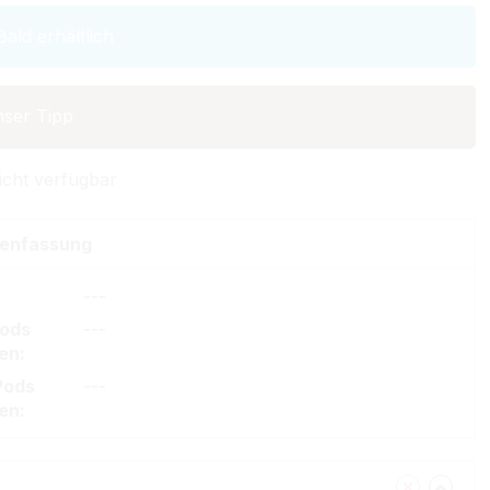
ald erhältlich
ser Tipp
icht verfügbar
enfassung
---
Pods
---
en:
Pods
---
en: