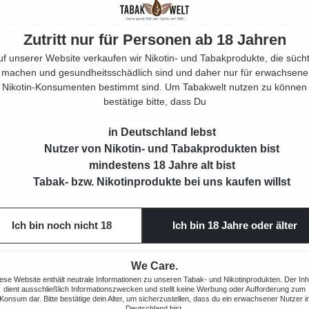
Zutritt nur für Personen ab 18 Jahren
uf unserer Website verkaufen wir Nikotin- und Tabakprodukte, die sücht
Ha
machen und gesundheitsschädlich sind und daher nur für erwachsene
Nikotin-Konsumenten bestimmt sind. Um Tabakwelt nutzen zu können
bestätige bitte, dass Du
in Deutschland lebst
Nutzer von Nikotin- und Tabakprodukten bist
Beschrei
mindestens 18 Jahre alt bist
Tabak- bzw. Nikotinprodukte bei uns kaufen willst
Eigensch
Ich bin noch nicht 18
Ich bin 18 Jahre oder älter
Herstell
We Care.
ese Website enthält neutrale Informationen zu unseren Tabak- und Nikotinprodukten. Der Inh
Rechtlic
dient ausschließlich Informationszwecken und stellt keine Werbung oder Aufforderung zum
Konsum dar. Bitte bestätige dein Alter, um sicherzustellen, dass du ein erwachsener Nutzer i
Deutschland bist.