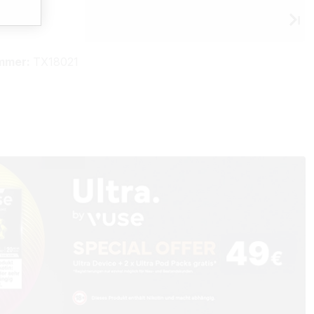
 Vuse
mmer:
TX18021