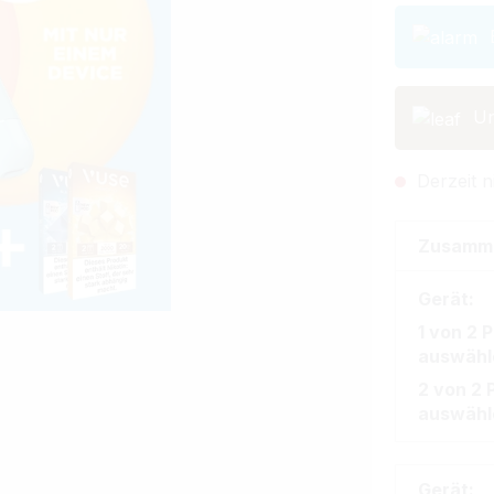
B
Un
Derzeit n
Zusamm
Gerät:
1 von 2 
auswähl
2 von 2 
auswähl
Gerät: