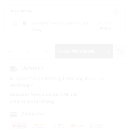
Vuse Bundle
5x
Vuse Ultra Pods Lemon & Lime
57,45 €
69,75 €
20mg
Produkt Anzahl: Gib den gewünschten Wer
In den Warenkorb
Lieferzeit
Sofort versandfertig, Lieferung in ca. 1-3
Werktagen
Sicherer Versand per DHL mit
Alterssichtprüfung
Zahlarten