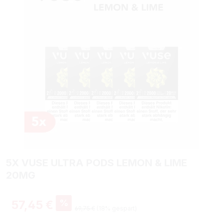
5X VUSE ULTRA PODS LEMON & LIME
20MG
%
57,45 €
69,75 €
(18% gespart)