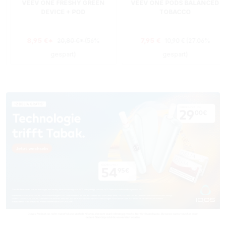
VEEV ONE FRESHY GREEN
VEEV ONE PODS BALANCED
DEVICE + POD
TOBACCO
AKTIONSBUNDLE
Regulärer Preis:
Verkaufspreis:
8,95 €*
7,95 €
20,80 €*
(56%
10,90 €
(27.06%
gespart)
gespart)