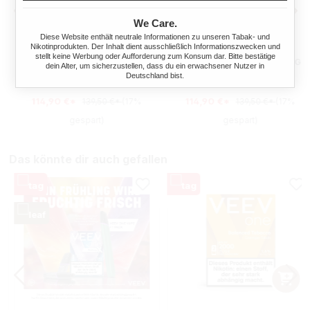
We Care.
Diese Website enthält neutrale Informationen zu unseren Tabak- und
Nikotinprodukten. Der Inhalt dient ausschließlich Informationszwecken und
10X VUSE ULTRA PODS
10X VUSE ULTRA PODS
stellt keine Werbung oder Aufforderung zum Konsum dar. Bitte bestätige
CREAMY TOBACCO 20MG
BERRY WATERMELON 20MG
dein Alter, um sicherzustellen, dass du ein erwachsener Nutzer in
Deutschland bist.
114,90 €*
114,90 €*
139,50 €*
(17%
139,50 €*
(17%
gespart)
gespart)
Das könnte dir auch gefallen