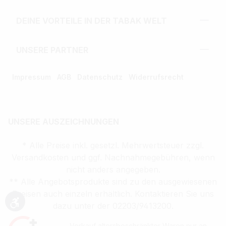
DEINE VORTEILE IN DER TABAK WELT
UNSERE PARTNER
Impressum
AGB
Datenschutz
Widerrufsrecht
UNSERE AUSZEICHNUNGEN
* Alle Preise inkl. gesetzl. Mehrwertsteuer zzgl.
Versandkosten und ggf. Nachnahmegebühren, wenn
nicht anders angegeben.
** Alle Angebotsprodukte sind zu den ausgewiesenen
Preisen auch einzeln erhältlich. Kontaktieren Sie uns
dazu unter der 02203/9413200.
Werkzeugleiste anzeigen
Verkauf altersbeschränkter Waren nur an