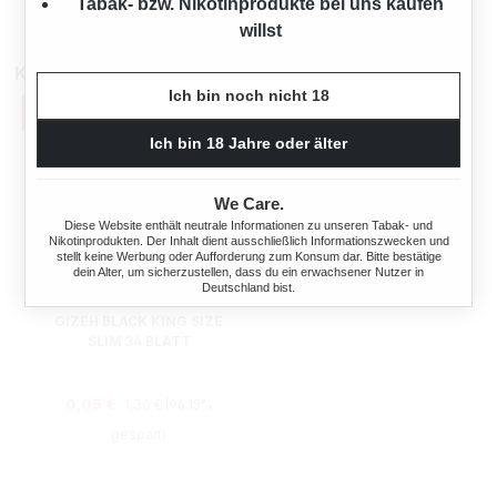
Tabak- bzw. Nikotinprodukte bei uns kaufen
willst
Kunden kauften auch
Ich bin noch nicht 18
Ich bin 18 Jahre oder älter
We Care.
Diese Website enthält neutrale Informationen zu unseren Tabak- und
Nikotinprodukten. Der Inhalt dient ausschließlich Informationszwecken und
stellt keine Werbung oder Aufforderung zum Konsum dar. Bitte bestätige
dein Alter, um sicherzustellen, dass du ein erwachsener Nutzer in
Deutschland bist.
GIZEH BLACK KING SIZE
SLIM 34 BLATT
Regulärer Preis:
Verkaufspreis:
0,05 €
1,30 €
(96.15%
gespart)