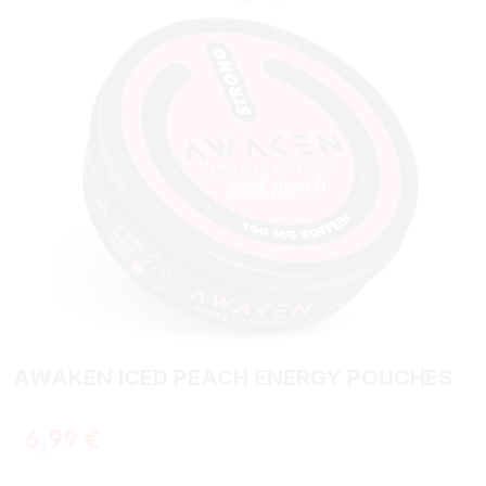
AWAKEN ICED PEACH ENERGY POUCHES
Regulärer Preis:
6,99 €