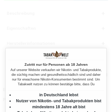
Beschreibung
Eigenschaften
Herstellerinformationen
Rechtliche Hinweise
Zutritt nur für Personen ab 18 Jahren
Auf unserer Website verkaufen wir Nikotin- und Tabakprodukte,
Mehr von Awaken
die süchtig machen und gesundheitsschädlich sind und daher
nur für erwachsene Nikotin-Konsumenten bestimmt sind. Um
Tabakwelt nutzen zu können bestätige bitte, dass Du
EAN:
4052426060676
in Deutschland lebst
Produktnummer:
TX24837
Nutzer von Nikotin- und Tabakprodukten bist
mindestens 18 Jahre alt bist