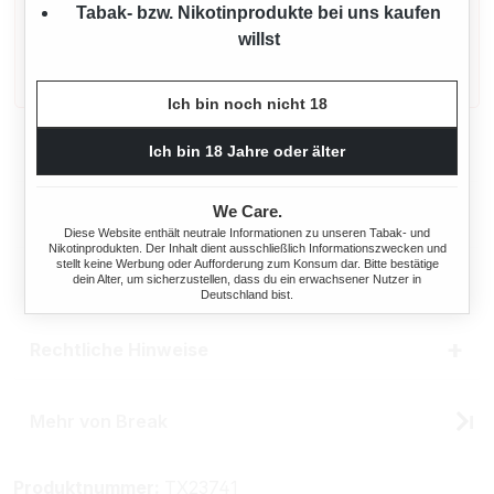
Tabak- bzw. Nikotinprodukte bei uns kaufen
TabakErzV
willst
Dieses Produkt enthält Nikotin: einen Stoff, der
sehr stark abhängig macht.
Ich bin noch nicht 18
Beschreibung
Ich bin 18 Jahre oder älter
We Care.
Eigenschaften
Diese Website enthält neutrale Informationen zu unseren Tabak- und
Nikotinprodukten. Der Inhalt dient ausschließlich Informationszwecken und
stellt keine Werbung oder Aufforderung zum Konsum dar. Bitte bestätige
dein Alter, um sicherzustellen, dass du ein erwachsener Nutzer in
Herstellerinformationen
Deutschland bist.
Rechtliche Hinweise
Mehr von Break
Produktnummer:
TX23741