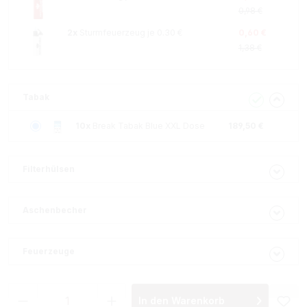
0,98 €
2x
Sturmfeuerzeug je 0.30 €
0,60 €
1,38 €
Tabak
10x
Break Tabak Blue XXL Dose
189,50 €
Filterhülsen
Aschenbecher
Feuerzeuge
Produkt Anzahl: Gib den gewünschten Wer
In den Warenkorb