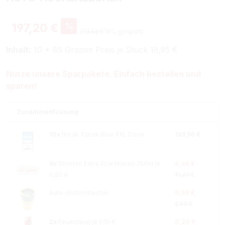
%
197,20 €
213,56 €
(8% gespart)
Inhalt:
10 * 85 Gramm Preis je Stück 18,95 €
Nutze unsere Sparpakete. Einfach bestellen und
sparen!
Zusammenfassung
10x
Break Tabak Blue XXL Dose
189,50 €
8x
Winston Extra Size Hülsen 250er je
6,40 €
0,80 €
19,20 €
Auto-Aschenbecher
0,50 €
2,50 €
2x
Feuerzeug je 0.10 €
0,20 €