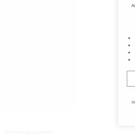
A
Di
Weitere Sparpakete