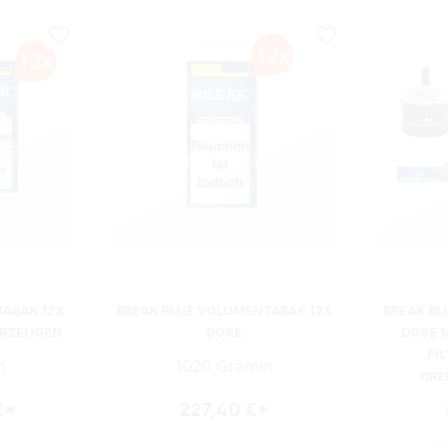
TABAK 12X
BREAK BLUE VOLUMENTABAK 12X
BREAK BL
ERZEUGEN
DOSE
DOSE M
FI
m
1020 Gramm
DRE
€*
227,40 €*