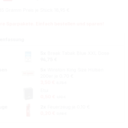
85 Gramm Preis je Stück 18,95 €
re Sparpakete. Einfach bestellen und sparen!
enfassung
5x
Break Tabak Blue XXL Dose
94,75 €
lsen
5x
Winston King Size Hülsen
200er je 0.70 €
3,50 €
8,75 €
Etui
0,50 €
1,90 €
uge
2x
Feuerzeug je 0.10 €
0,20 €
0,98 €