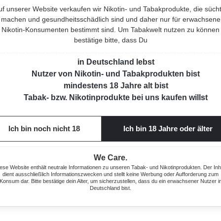
Beschrei
uf unserer Website verkaufen wir Nikotin- und Tabakprodukte, die sücht
machen und gesundheitsschädlich sind und daher nur für erwachsene
Nikotin-Konsumenten bestimmt sind. Um Tabakwelt nutzen zu können
Eigensch
bestätige bitte, dass Du
in Deutschland lebst
Herstell
Nutzer von Nikotin- und Tabakprodukten bist
mindestens 18 Jahre alt bist
Rechtlic
Tabak- bzw. Nikotinprodukte bei uns kaufen willst
Mehr von
Ich bin noch nicht 18
Ich bin 18 Jahre oder älter
We Care.
Produktnu
ese Website enthält neutrale Informationen zu unseren Tabak- und Nikotinprodukten. Der Inh
dient ausschließlich Informationszwecken und stellt keine Werbung oder Aufforderung zum
Konsum dar. Bitte bestätige dein Alter, um sicherzustellen, dass du ein erwachsener Nutzer i
Deutschland bist.