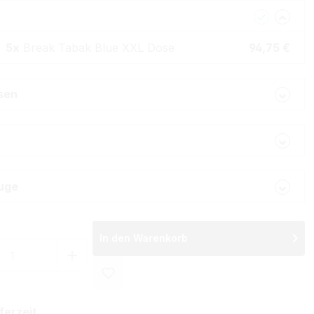
5x
Break Tabak Blue XXL Dose
94,75 €
lsen
uge
In den Warenkorb
 Anzahl: Gib den gewünschten Wert ein 
ferzeit