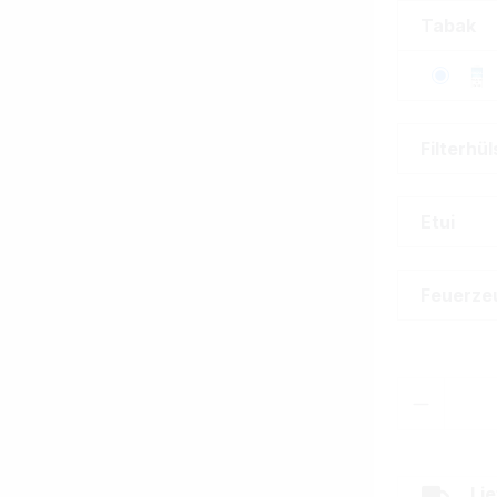
Tabak
Filterhü
Etui
Feuerze
Produkt
Lie