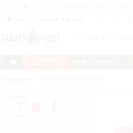
Alle Bilder, Texte und Beschreibungen dienen au
Zum Hauptinhalt springen
★
★
★
★
★
über 1 Mio. zufriedene Kunden
Zur Suche springen
Zur Hauptnavigation springen
SPARPAKETE
TABAK
ZIGARETTEN
Z
Sparpakete
Stopftabak-Sets (Volumen)
Bildergalerie überspringen