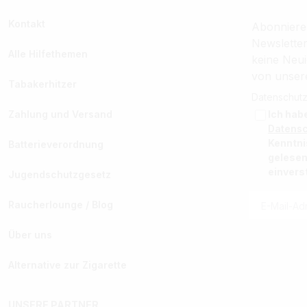
Kontakt
Abonniere
Newslette
Alle Hilfethemen
keine Neui
von unser
Tabakerhitzer
Datenschutz
Zahlung und Versand
Ich hab
Datens
Kenntn
Batterieverordnung
gelesen
einvers
Jugendschutzgesetz
Raucherlounge / Blog
Über uns
Alternative zur Zigarette
UNSERE PARTNER