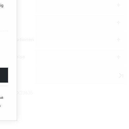
bung
ig
aften
erinformationen
he Hinweise
 Break
mmer:
TX23635
alt
n