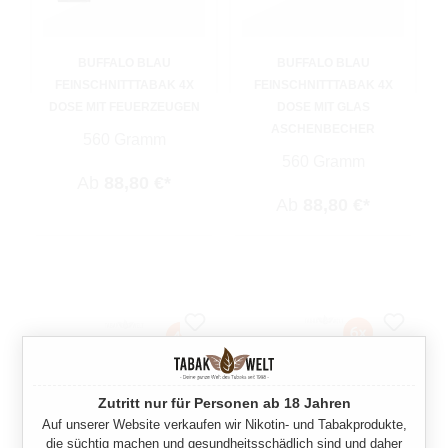
BUFFALO BLAU
BUFFALO BLAU
FEINSCHNITTTABAK 4X
FEINSCHNITTTABAK 4X
DOSE MIT FEUERZEUGEN
DOSE MIT GLAS
ASCHENBECHER
560 Gramm
560 Gramm
Ab
88,80 €*
Ab
88,80 €*
Zutritt nur für Personen ab 18 Jahren
Auf unserer Website verkaufen wir Nikotin- und Tabakprodukte,
die süchtig machen und gesundheitsschädlich sind und daher