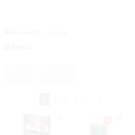
Marken von A-Z
Buffalo
BUFFALO
Buffalo Tabak
Buffalo Zigaretten
Seite
Seite
Seite
Seite
1
2
3
4