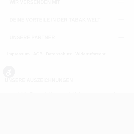
WIR VERSENDEN MIT
DEINE VORTEILE IN DER TABAK WELT
UNSERE PARTNER
Impressum
AGB
Datenschutz
Widerrufsrecht
Werkzeugleiste anzeigen
UNSERE AUSZEICHNUNGEN
* Alle Preise inkl. gesetzl. Mehrwertsteuer zzgl.
Versandkosten und ggf. Nachnahmegebühren, wenn nicht
anders angegeben.
** Alle Angebotsprodukte sind zu den ausgewiesenen
Preisen auch einzeln erhältlich. Kontaktieren Sie uns dazu
unter der 02203/9413200.