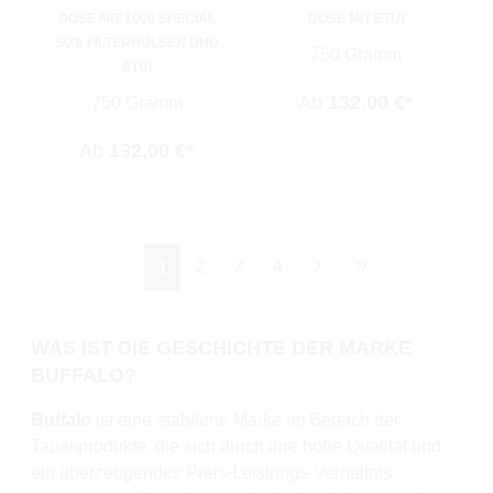
DOSE MIT 1000 SPECIAL
DOSE MIT ETUI
SIZE FILTERHÜLSEN UND
750 Gramm
ETUI
Ab
132,00 €*
750 Gramm
Ab
132,00 €*
Seite
Seite
Seite
Seite
1
2
3
4
WAS IST DIE GESCHICHTE DER MARKE
BUFFALO?
Buffalo
ist eine etablierte Marke im Bereich der
Tabakprodukte, die sich durch ihre hohe Qualität und
ein überzeugendes Preis-Leistungs-Verhältnis