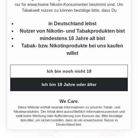
nur für erwachsene Nikotin-Konsumenten bestimmt sind. Um
Tabakwelt nutzen zu können bestätige bitte, dass Du
BUFFALO BLAU
BUFFALO BLAU
FEINSCHNITTTABAK 4X
FEINSCHNITTTABAK 6X
in Deutschland lebst
DOSE MIT WÄHLBAREN
DOSE
Nutzer von Nikotin- und Tabakprodukten bist
HÜLSEN
mindestens 18 Jahre alt bist
840 Gramm
Tabak- bzw. Nikotinprodukte bei uns kaufen
560 Gramm
Ab
133,20 €*
willst
Ab
88,80 €*
Ich bin noch nicht 18
Ich bin 18 Jahre oder älter
We Care.
Diese Website enthält neutrale Informationen zu unseren Tabak- und
Nikotinprodukten. Der Inhalt dient ausschließlich Informationszwecken und
stellt keine Werbung oder Aufforderung zum Konsum dar. Bitte bestätige
dein Alter, um sicherzustellen, dass du ein erwachsener Nutzer in
Deutschland bist.