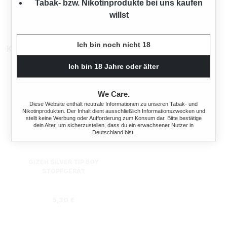
Tabak- bzw. Nikotinprodukte bei uns kaufen
willst
Ich bin noch nicht 18
Kunden kauften auch
Ich bin 18 Jahre oder älter
We Care.
Diese Website enthält neutrale Informationen zu unseren Tabak- und
Nikotinprodukten. Der Inhalt dient ausschließlich Informationszwecken und
stellt keine Werbung oder Aufforderung zum Konsum dar. Bitte bestätige
dein Alter, um sicherzustellen, dass du ein erwachsener Nutzer in
Deutschland bist.
GIZEH SILVER TIP BOY
STOPFGERÄT
Regulärer Preis:
5,30 €