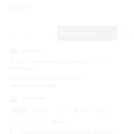
Regulärer Preis:
17,00 €
Produkt Anzahl: Gib den gewünschten Wer
In den Warenkorb
Lieferzeit
Sofort versandfertig, Lieferung in ca. 1-3
Werktagen
Sicherer Versand per DHL mit
Alterssichtprüfung
Zahlarten
Hast du Fragen? Kontaktiere uns jetzt.