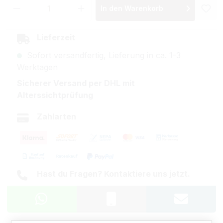
Produkt Anzahl: Gib den gewünschten Wer
In den Warenkorb
Lieferzeit
Sofort versandfertig, Lieferung in ca. 1-3
Werktagen
Sicherer Versand per DHL mit
Alterssichtprüfung
Zahlarten
Hast du Fragen? Kontaktiere uns jetzt.