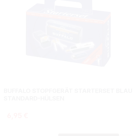
BUFFALO STOPFGERÄT STARTERSET BLAU
STANDARD-HÜLSEN
Regulärer Preis:
6,95 €