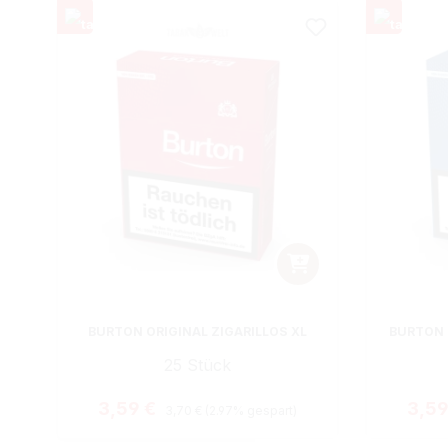
BURTON ORIGINAL ZIGARILLOS XL
BURTON 
25 Stück
Regulärer Preis:
Verkaufspreis:
Verk
3,59 €
3,5
3,70 €
(2.97% gespart)