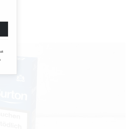
part)
alt
n