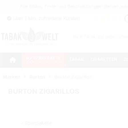
Alle Bilder, Texte und Beschreibungen dienen au
Zum Hauptinhalt springen
★
★
★
★
★
über 1 Mio. zufriedene Kunden
Zur Suche springen
Zur Hauptnavigation springen
SPARPAKETE
TABAK
ZIGARETTEN
Z
Marken
Burton
Burton Zigarillos
BURTON ZIGARILLOS
Sparpakete