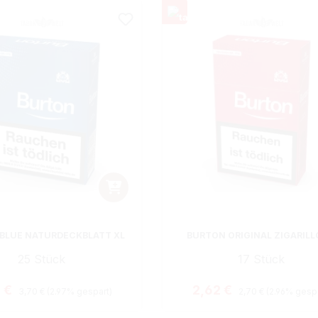
BLUE NATURDECKBLATT XL
BURTON ORIGINAL ZIGARILL
25 Stück
17 Stück
Regulärer Preis:
Regulärer Preis:
aufspreis:
Verkaufspreis:
9 €
2,62 €
3,70 €
(2.97% gespart)
2,70 €
(2.96% gespa