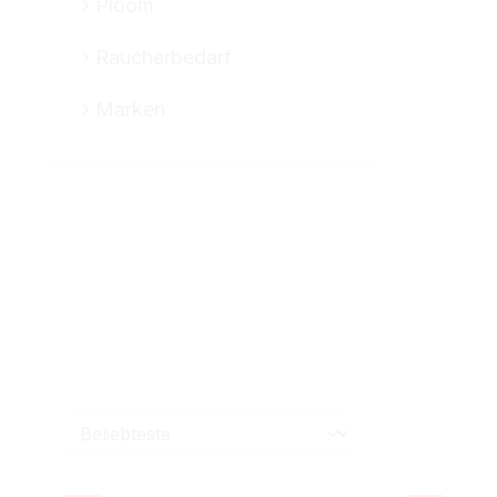
Ploom
Raucherbedarf
Marken
Marke
Aroma
Deckblatt
Durc
Länge in mm
Packungsart
Produktart
Preis