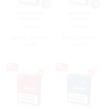
BURTON ORIGINAL
BURTON BLUE
ZIGARILLOS L
ZIGARILLOS
17 Stück
17 Stück
Regulärer Preis:
Regulärer Preis:
Verkaufspreis:
Verkaufspreis:
2,62 €
2,62 €
2,70 €
(2.96%
2,70 €
(2.96%
gespart)
gespart)