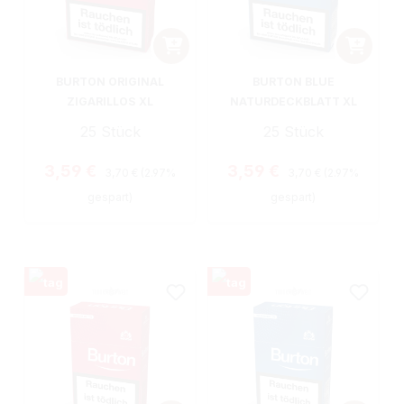
BURTON ORIGINAL
BURTON BLUE
ZIGARILLOS XL
NATURDECKBLATT XL
25 Stück
25 Stück
Regulärer Preis:
Regulärer Preis:
Verkaufspreis:
Verkaufspreis:
3,59 €
3,59 €
3,70 €
(2.97%
3,70 €
(2.97%
gespart)
gespart)