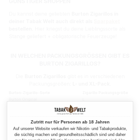
GÜNSTIGER SHOPPEN
Du kannst deine geliebten
Burton Zigarillos in
deiner Tabak Welt auch direkt als
Sparpaket
bestellen
. Hier kriegst du deine Lieblingssorte als
Stange geliefert + obligatorische Feuerzeuge!
IN WELCHEN PACKUNGSGRÖSSEN GIBT ES B
URTON ZIGARILLOS?
Die
Burton Zigarillos
gibt es in verschiedenen
Packungsgrößen:
L- und XL-Pack
.
Burton-Zigarillo-Sorte
Zigarillo Packungsgröße
Burton Original
L
Burton Original
XL
Burton Blue
L
Burton Blue
XL
Zutritt nur für Personen ab 18 Jahren
Burton Vanilla
L
Auf unserer Website verkaufen wir Nikotin- und Tabakprodukte,
die süchtig machen und gesundheitsschädlich sind und daher