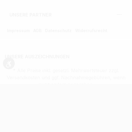
UNSERE PARTNER
Impressum
AGB
Datenschutz
Widerrufsrecht
UNSERE AUSZEICHNUNGEN
Werkzeugleiste anzeigen
* Alle Preise inkl. gesetzl. Mehrwertsteuer zzgl.
Versandkosten und ggf. Nachnahmegebühren, wenn
nicht anders angegeben.
** Alle Angebotsprodukte sind zu den ausgewiesenen
Preisen auch einzeln erhältlich. Kontaktieren Sie uns
dazu unter der 02203/9413200.
Verkauf altersbeschränkter Waren nur an
Volljährige (ab 18 Jahren)