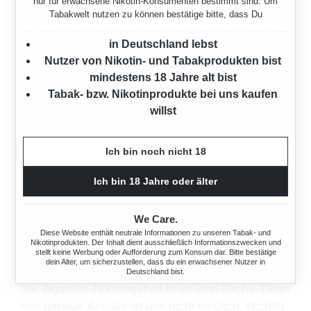
nur für erwachsene Nikotin-Konsumenten bestimmt sind. Um
WIE IST DER BURTON ZIGARILLOS
Tabakwelt nutzen zu können bestätige bitte, dass Du
NIKOTINGEHALT?
in Deutschland lebst
Der
Burton Zigarillos Nikotingehalt
unterscheidet
Nutzer von Nikotin- und Tabakprodukten bist
sich je nach Sorte. Der tatsächlich aufgenommene
mindestens 18 Jahre alt bist
Nikotingehalt variiert außerdem je nach
Tabak- bzw. Nikotinprodukte bei uns kaufen
Rauchverhalten, etwa ob du auf Lunge rauchst
willst
und wie tief du inhalierst.
Die
Burton Zigarillos Original Rot
haben den
Ich bin noch nicht 18
höchsten Nikotingehalt 🚬🚬🚬
Ich bin 18 Jahre oder älter
Die
Burton Zigarillos Blau
liegen in der Mitte
von Rot und Gold 🚬🚬
We Care.
Diese Website enthält neutrale Informationen zu unseren Tabak- und
Nikotinprodukten. Der Inhalt dient ausschließlich Informationszwecken und
Die
Vanille-Zigarillos
haben einen geringen
stellt keine Werbung oder Aufforderung zum Konsum dar. Bitte bestätige
Nikotingehalt 🚬
dein Alter, um sicherzustellen, dass du ein erwachsener Nutzer in
Deutschland bist.
Der Zigarillos-Nikotingehalt ist so eine Sache. Denn
eine genaue Angabe ist uns nicht möglich. Wichtig