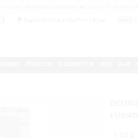
sschließlich Informationszwecken und sind nicht als Wer
K
Bezahle einfach mit Paypal
IGARREN
ZIGARILLOS
E-ZIGARETTEN
VEEV
VUSE
DEMOIS
FUSHI
Regulärer 
1,50 €