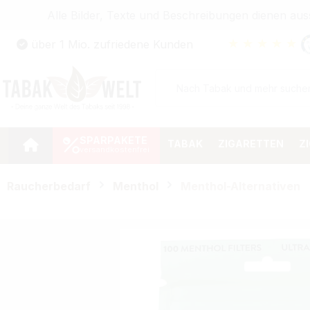
Alle Bilder, Texte und Beschreibungen dienen au
Zum Hauptinhalt springen
★
★
★
★
★
über 1 Mio. zufriedene Kunden
Zur Suche springen
Zur Hauptnavigation springen
SPARPAKETE
TABAK
ZIGARETTEN
Z
Raucherbedarf
Menthol
Menthol-Alternativen
Bildergalerie überspringen