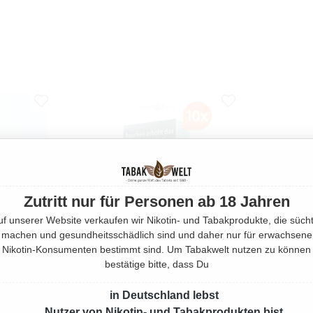
Zutritt nur für Personen ab 18 Jahren
uf unserer Website verkaufen wir Nikotin- und Tabakprodukte, die sücht
machen und gesundheitsschädlich sind und daher nur für erwachsene
Nikotin-Konsumenten bestimmt sind. Um Tabakwelt nutzen zu können
bestätige bitte, dass Du
ARETTEN
STANGE MADEMOISELLE LA
in Deutschland lebst
ION +
FUSION ZIGARETTEN SUPERSLIM
Nutzer von Nikotin- und Tabakprodukten bist