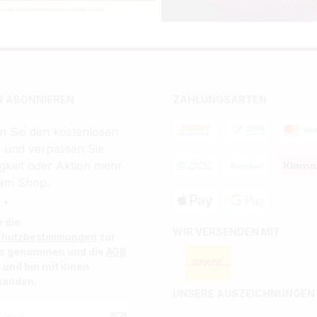
 ABONNIEREN
ZAHLUNGSARTEN
n Sie den kostenlosen
r und verpassen Sie
gkeit oder Aktion mehr
em Shop.
 *
e die
WIR VERSENDEN MIT
chutzbestimmungen
zur
is genommen und die
AGB
 und bin mit ihnen
tanden.
UNSERE AUSZEICHNUNGEN