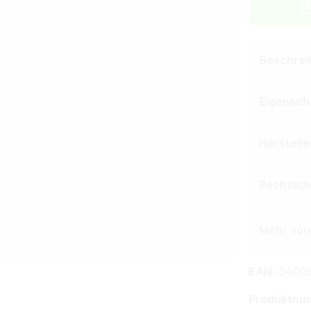
Beschrei
Eigensch
Herstell
Rechtlic
Mehr von
EAN:
54008
Produktnu