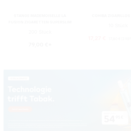
STANGE MADEMOISELLE LA
COHIBA ZIGARILLOS
FUSION ZIGARETTEN SUPERSLIM
10 Stück
200 Stück
Regulärer Pre
Verkaufspreis:
17,27 €
17,80 €
(2.98
79,00 €*