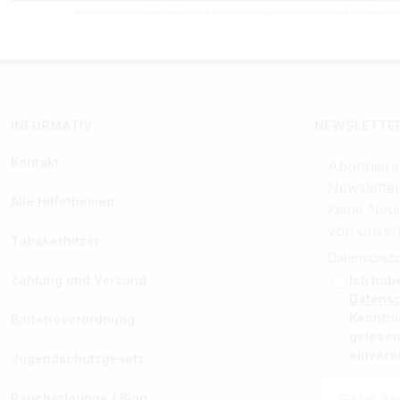
INFORMATIV
NEWSLETTER
Kontakt
Abonniere
Newslette
Alle Hilfethemen
keine Neui
von unser
Tabakerhitzer
Datenschutz
Zahlung und Versand
Ich hab
Datens
Kenntn
Batterieverordnung
gelesen
einvers
Jugendschutzgesetz
Raucherlounge / Blog