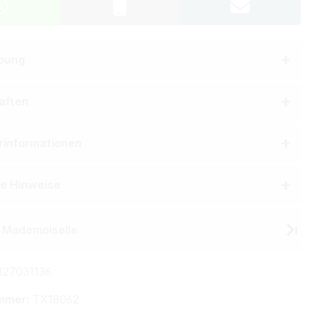
bung
aften
erinformationen
he Hinweise
 Mademoiselle
27031136
mmer:
TX18062