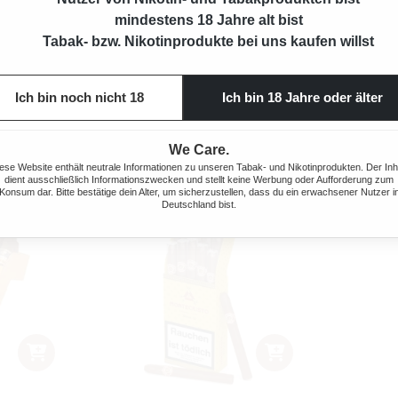
FILTER
mindestens 18 Jahre alt bist
200 Stück
Tabak- bzw. Nikotinprodukte bei uns kaufen willst
79,00 €*
Ich bin noch nicht 18
Ich bin 18 Jahre oder älter
 Preis:
We Care.
ese Website enthält neutrale Informationen zu unseren Tabak- und Nikotinprodukten. Der Inh
dient ausschließlich Informationszwecken und stellt keine Werbung oder Aufforderung zum
Konsum dar. Bitte bestätige dein Alter, um sicherzustellen, dass du ein erwachsener Nutzer i
Deutschland bist.