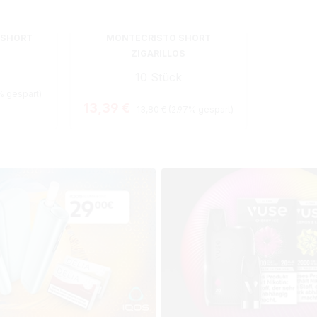
 SHORT
MONTECRISTO SHORT
ZIGARILLOS
10 Stück
is:
% gespart)
Regulärer Preis:
Verkaufspreis:
13,39 €
13,80 €
(2.97% gespart)