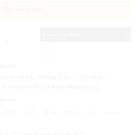
Fast ausverkauft
In den Warenkorb
 Anzahl: Gib den gewünschten Wert ein 
ferzeit
 versandfertig, Lieferung in ca. 1-3 Werktagen
 Versand per DHL mit Alterssichtprüfung
hlarten
st du Fragen? Kontaktiere uns jetzt.