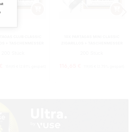
alt
n
RTAGAS CLUB CLASSIC
10X PARTAGAS MINI CLASSIC
LOS + TASCHENMESSER
ZIGARILLOS + TASCHENMESSER
200 Stück
200 Stück
Regulärer Preis:
Regulärer Preis:
preis:
Verkaufspreis:
 €
116,65 €
159,95 €
(2.81% gespart)
119,95 €
(2.75% gespart)