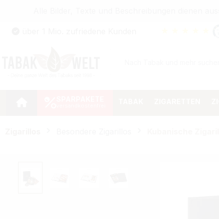
Alle Bilder, Texte und Beschreibungen dienen au
Zum Hauptinhalt springen
★
★
★
★
★
über 1 Mio. zufriedene Kunden
Zur Suche springen
Zur Hauptnavigation springen
SPARPAKETE
TABAK
ZIGARETTEN
Z
Zigarillos
Besondere Zigarillos
Kubanische Zigaril
Bildergalerie überspringen