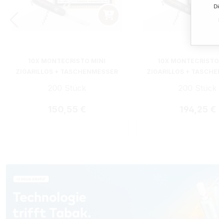
Di
10X MONTECRISTO MINI
10X MONTECRISTO
ZIGARILLOS + TASCHENMESSER
ZIGARILLOS + TASCH
200 Stück
200 Stück
Regulärer Preis:
Regulärer 
150,55 €
194,25 €