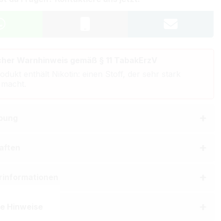
cher Warnhinweis gemäß § 11 TabakErzV
odukt enthält Nikotin: einen Stoff, der sehr stark
 macht.
bung
aften
erinformationen
he Hinweise