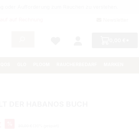
bung oder Aufforderung zum Rauchen zu verstehen.
auf auf Rechnung
Newsletter
0,00 €*
IQOS
GLO
PLOOM
RAUCHERBEDARF
MARKEN
LT DER HABANOS BUCH
eis:
%
€
Regulärer Preis:
30,00 €
(30% gespart)