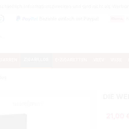
sschließlich Informationszwecken und sind nicht als Wer
K
Bezahle einfach mit Paypal
ZIGARILLOS
IGARREN
E-ZIGARETTEN
VEEV
VUSE
los
DIE WE
Verkaufspr
21,00 