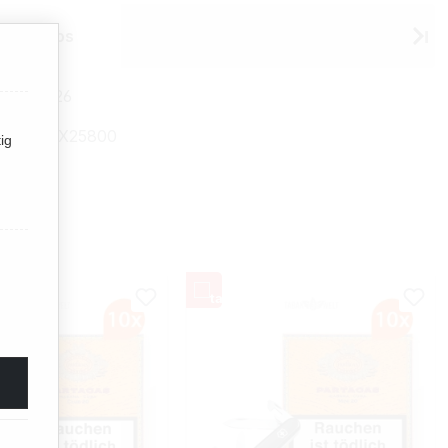
 Habanos
28258626
mmer:
TX25800
ig