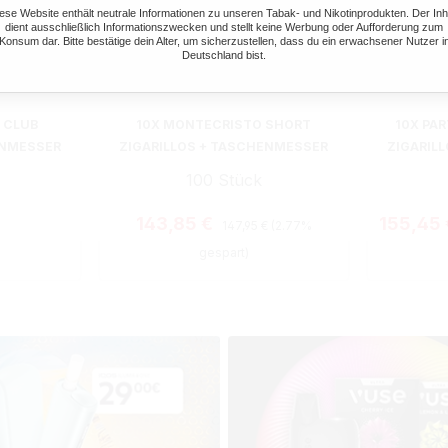
ese Website enthält neutrale Informationen zu unseren Tabak- und Nikotinprodukten. Der Inh
dient ausschließlich Informationszwecken und stellt keine Werbung oder Aufforderung zum
Konsum dar. Bitte bestätige dein Alter, um sicherzustellen, dass du ein erwachsener Nutzer i
Deutschland bist.
 CLUB
10X MONTECRISTO SHORT
10X PA
ENMESSER
ZIGARILLOS + TASCHENMESSER
ZIGARIL
100 Stück
Regulärer Preis:
Preis:
Verkaufspreis:
Verkaufs
143,85 €
155,45
147,95 €
(2.77%
gespart)