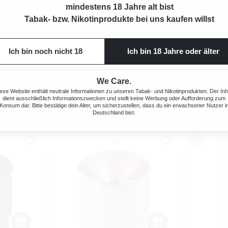
mindestens 18 Jahre alt bist
Tabak- bzw. Nikotinprodukte bei uns kaufen willst
REEN
TEREA RUSSET
Ich bin noch nicht 18
Ich bin 18 Jahre oder älter
r Preis:
Regulärer Preis:
7,80 €
We Care.
ese Website enthält neutrale Informationen zu unseren Tabak- und Nikotinprodukten. Der Inh
dient ausschließlich Informationszwecken und stellt keine Werbung oder Aufforderung zum
Konsum dar. Bitte bestätige dein Alter, um sicherzustellen, dass du ein erwachsener Nutzer i
Deutschland bist.