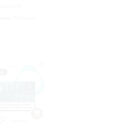
00508779
mmer:
TX24444