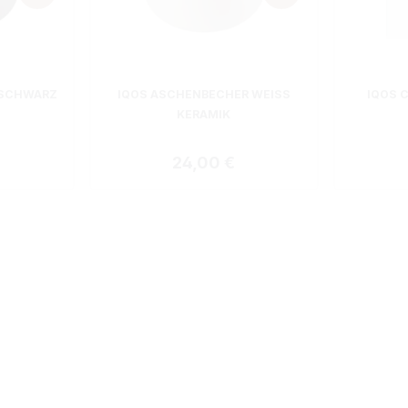
 SCHWARZ
IQOS ASCHENBECHER WEISS K
IQOS 
ERAMIK
 Preis:
Regulärer Preis:
24,00 €