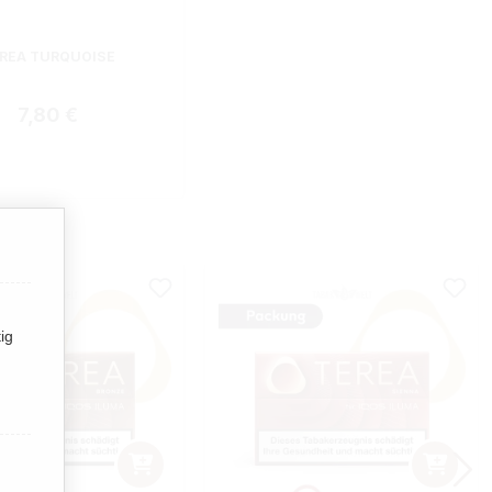
REA TURQUOISE
Regulärer Preis:
7,80 €
ig