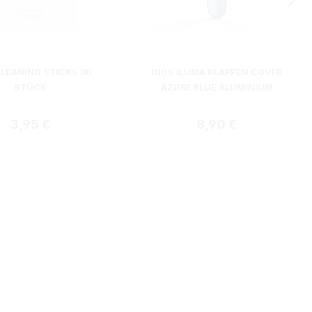
CLEANING STICKS 30
IQOS ILUMA KLAPPEN COVER
STÜCK
AZURE BLUE ALUMINIUM
Regulärer Preis:
Regulärer Preis:
3,95 €
8,90 €