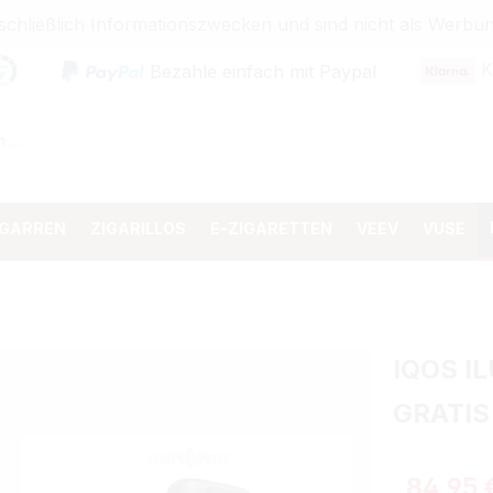
sschließlich Informationszwecken und sind nicht als Wer
K
Bezahle einfach mit Paypal
IGARREN
ZIGARILLOS
E-ZIGARETTEN
VEEV
VUSE
IQOS I
GRATIS
Verkaufspr
84,95 