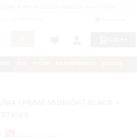
bung oder Aufforderung zum Rauchen zu verstehen.
auf auf Rechnung
Newsletter
0,00 €*
IQOS
GLO
PLOOM
RAUCHERBEDARF
MARKEN
LUMA I PRIME MIDNIGHT BLACK +
 STICKS
eis:
%
€
Regulärer Preis:
99,00 €
(14.19% gespart)