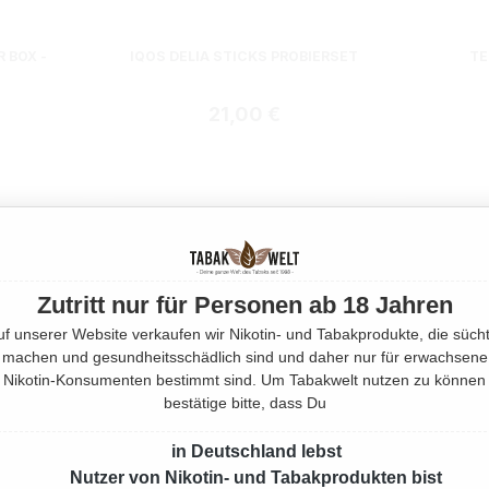
 BOX -
IQOS DELIA STICKS PROBIERSET
TE
Regulärer Preis:
21,00 €
Zutritt nur für Personen ab 18 Jahren
uf unserer Website verkaufen wir Nikotin- und Tabakprodukte, die sücht
machen und gesundheitsschädlich sind und daher nur für erwachsene
Nikotin-Konsumenten bestimmt sind. Um Tabakwelt nutzen zu können
bestätige bitte, dass Du
in Deutschland lebst
Nutzer von Nikotin- und Tabakprodukten bist