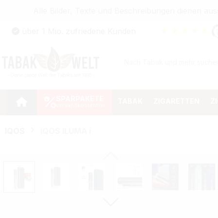
Alle Bilder, Texte und Beschreibungen dienen au
Zum Hauptinhalt springen
★
★
★
★
★
über 1 Mio. zufriedene Kunden
Zur Suche springen
Zur Hauptnavigation springen
SPARPAKETE
TABAK
ZIGARETTEN
Z
IQOS
IQOS ILUMA i
Bildergalerie überspringen