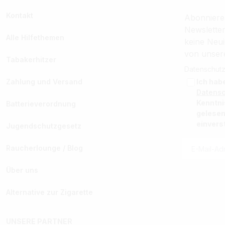
Kontakt
Abonniere
Newslette
Alle Hilfethemen
keine Neui
von unser
Tabakerhitzer
Datenschutz
Zahlung und Versand
Ich hab
Datens
Kenntn
Batterieverordnung
gelesen
einvers
Jugendschutzgesetz
Raucherlounge / Blog
Über uns
Alternative zur Zigarette
UNSERE PARTNER