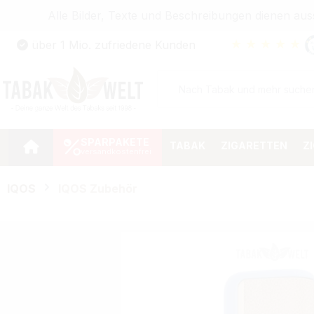
Alle Bilder, Texte und Beschreibungen dienen au
Zum Hauptinhalt springen
★
★
★
★
★
über 1 Mio. zufriedene Kunden
Zur Suche springen
Zur Hauptnavigation springen
SPARPAKETE
TABAK
ZIGARETTEN
Z
IQOS
IQOS Zubehör
Bildergalerie überspringen