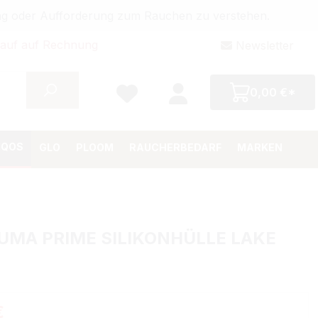
bung oder Aufforderung zum Rauchen zu verstehen.
auf auf Rechnung
Newsletter
0,00 €*
IQOS
GLO
PLOOM
RAUCHERBEDARF
MARKEN
LUMA PRIME SILIKONHÜLLE LAKE
Preis:
€