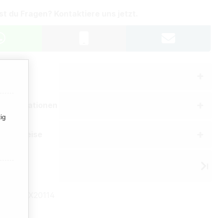
st du Fragen? Kontaktiere uns jetzt.
aften
erinformationen
ig
he Hinweise
 IQOS
mmer:
TX20114