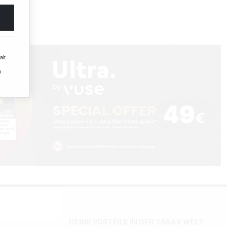
alt
n
DEINE VORTEILE IN DER TABAK WELT