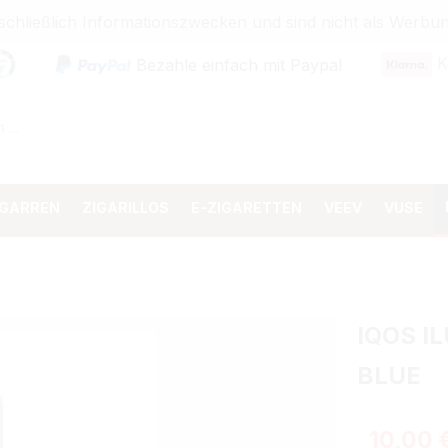
sschließlich Informationszwecken und sind nicht als Wer
K
Bezahle einfach mit Paypal
IGARREN
ZIGARILLOS
E-ZIGARETTEN
VEEV
VUSE
IQOS I
BLUE
Regulärer 
10,00 