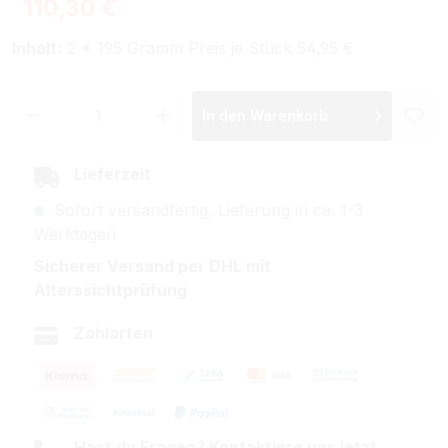
Regulärer Preis:
110,30 €
Inhalt:
2 * 195 Gramm Preis je Stück 54,95 €
Produkt Anzahl: Gib den gewünschten Wer
In den Warenkorb
Lieferzeit
Sofort versandfertig, Lieferung in ca. 1-3
Werktagen
Sicherer Versand per DHL mit
Alterssichtprüfung
Zahlarten
Hast du Fragen? Kontaktiere uns jetzt.