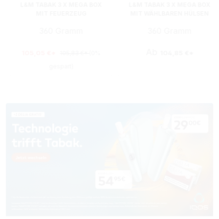
L&M TABAK 3 X MEGA BOX
L&M TABAK 3 X MEGA BOX
MIT FEUERZEUG
MIT WÄHLBAREN HÜLSEN
360 Gramm
360 Gramm
:
Ab
105,05 €*
104,85 €*
105,83 €*
(0%
gespart)