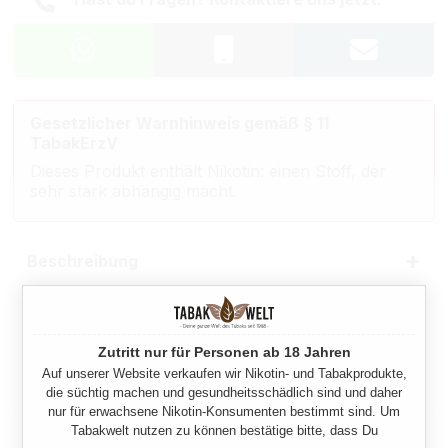
Gesetzlicher Warnhinweis gemäß § 11
TabakErzV
Dieses Produkt enthält Nikotin: einen Stoff, der
sehr stark abhängig macht.
Beschreibung
Eigenschaften
Zutritt nur für Personen ab 18 Jahren
Auf unserer Website verkaufen wir Nikotin- und Tabakprodukte,
Herstellerinformationen
die süchtig machen und gesundheitsschädlich sind und daher
nur für erwachsene Nikotin-Konsumenten bestimmt sind. Um
Tabakwelt nutzen zu können bestätige bitte, dass Du
Rechtliche Hinweise