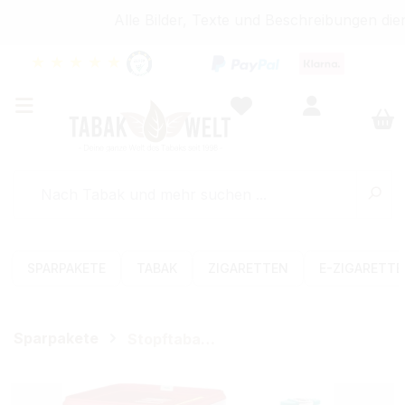
Alle Bilder, Texte und Beschreibungen dien
★
★
★
★
★
SPARPAKETE
TABAK
ZIGARETTEN
E-ZIGARETT
Sparpakete
Stopftabak-Sets (Volumen)
Bildergalerie überspringen