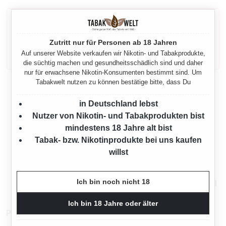
Gesetzlicher Warnhinweis gemäß § 11
TabakErzV
Zutritt nur für Personen ab 18 Jahren
Dieses Produkt enthält Nikotin: einen Stoff, der
sehr stark abhängig macht.
Auf unserer Website verkaufen wir Nikotin- und Tabakprodukte,
die süchtig machen und gesundheitsschädlich sind und daher
nur für erwachsene Nikotin-Konsumenten bestimmt sind. Um
Tabakwelt nutzen zu können bestätige bitte, dass Du
Eigenschaften
in Deutschland lebst
Nutzer von Nikotin- und Tabakprodukten bist
Herstellerinformationen
mindestens 18 Jahre alt bist
Tabak- bzw. Nikotinprodukte bei uns kaufen
Rechtliche Hinweise
willst
Mehr von Marlboro
Ich bin noch nicht 18
Ich bin 18 Jahre oder älter
Produktnummer:
TW11393