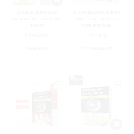
12 X MARLBORO GOLD
16X MARLBORO CRAFTED
DOSE MIT 2000 EXTRA SIZE
GOLD ZIGARETTEN 2XL +
HÜLSEN
2X FEUERZEUGE
840 Gramm
448 Stück
Regulärer Preis:
254,60 €
Ab
160,40 €*