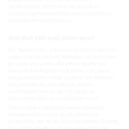
Markenstrategie, die Marlboro als „männliche“
Hochleistungsmarke etablierte und maßgeblich zur
weltweiten Bekanntheit beitrug.
WER WAR DER MARLBORO MAN?
Der "Marlboro Man" (oder auch Marlboro Cowboy) ist
vielleicht die bekannteste Werbefigur der Geschichte.
Die Kampagne wurde 1954 von der Agentur Leo
Burnett ins Leben gerufen, um Marlboro ein neues,
gezielt „männliches“ Image zu geben. Der Marlboro
Man verkörpert das Klischee des starken,
unabhängigen Mannes, der sich weder vor
Herausforderungen noch vor Risiken scheut.
Optisch wurde er meist als Cowboy dargestellt:
wettergegerbtes Gesicht, Jeans, Cowboyhut,
Ledermantel oder Weste, oft mit der Marlboro-Zigarette
lässig im Mundwinkel – einsam reitend durch die