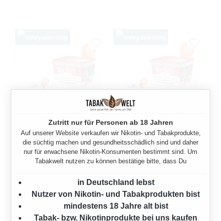
Zutritt nur für Personen ab 18 Jahren
MARLBORO CRAFTED
MARLBORO CRAFTED
Auf unserer Website verkaufen wir Nikotin- und Tabakprodukte,
SELECTION
SELECTION
die süchtig machen und gesundheitsschädlich sind und daher
nur für erwachsene Nikotin-Konsumenten bestimmt sind. Um
VOLUMENTABAK 4X EIMER
VOLUMENTABAK 4X EIMER
Tabakwelt nutzen zu können bestätige bitte, dass Du
MIT 2000 HÜLSEN UND
MIT FEUERZEUGEN
FEUERZEUGEN
920 Gramm
in Deutschland lebst
920 Gramm
Nutzer von Nikotin- und Tabakprodukten bist
Ab
199,80 €*
mindestens 18 Jahre alt bist
Ab
199,80 €*
Tabak- bzw. Nikotinprodukte bei uns kaufen