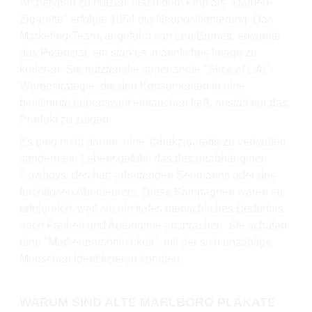
Archetypen zu nutzen. Nach dem Flop als "Damen-
Zigarette" erfolgte 1954 die Neupositionierung. Das
Marketing-Team, angeführt von Leo Burnett, erkannte
das Potenzial, ein starkes, männliches Image zu
kreieren. Sie nutzten die sogenannte "Slice of Life"-
Werbestrategie, die den Konsumenten in eine
bestimmte Lebenswelt eintauchen ließ, anstatt nur das
Produkt zu zeigen.
Es ging nicht darum, eine Tabakzigarette zu verkaufen,
sondern ein Lebensgefühl: das des unabhängigen
Cowboys, des hart arbeitenden Seemanns oder des
furchtlosen Abenteurers. Diese Kampagnen waren so
erfolgreich, weil sie ein tiefes menschliches Bedürfnis
nach Freiheit und Autonomie ansprachen. Sie schufen
eine "Markenpersönlichkeit", mit der sich unzählige
Menschen identifizieren konnten.
WARUM SIND ALTE MARLBORO PLAKATE