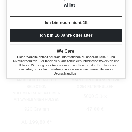
willst
Ich bin noch nicht 18
Ich bin 18 Jahre oder älter
We Care.
Diese Website enthält neutrale Informationen zu unseren Tabak- und
Nikotinprodukten. Der Inhalt dient ausschließlich Informationszwecken und
stellt keine Werbung oder Aufforderung zum Konsum dar. Bitte bestätige
dein Alter, um sicherzustellen, dass du ein erwachsener Nutzer in
Deutschland bist.
MARLBORO CRAFTED
MARLBORO EXTRA RED 20
SELECTION
X 250 FILTERHÜLSEN
VOLUMENTABAK 4X EIMER
5000 Stück
MIT WÄHLBAREN HÜLSEN
Regulärer Preis:
47,00 €
920 Gramm
Ab
199,80 €*