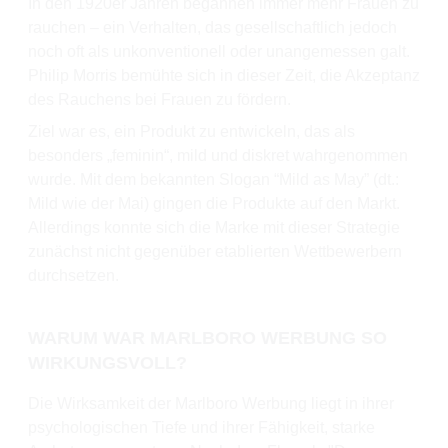
In den 1920er Jahren begannen immer mehr Frauen zu
rauchen – ein Verhalten, das gesellschaftlich jedoch
noch oft als unkonventionell oder unangemessen galt.
Philip Morris bemühte sich in dieser Zeit, die Akzeptanz
des Rauchens bei Frauen zu fördern.
Ziel war es, ein Produkt zu entwickeln, das als
besonders „feminin“, mild und diskret wahrgenommen
wurde. Mit dem bekannten Slogan “Mild as May” (dt.:
Mild wie der Mai) gingen die Produkte auf den Markt.
Allerdings konnte sich die Marke mit dieser Strategie
zunächst nicht gegenüber etablierten Wettbewerbern
durchsetzen.
WARUM WAR MARLBORO WERBUNG SO
WIRKUNGSVOLL?
Die Wirksamkeit der Marlboro Werbung liegt in ihrer
psychologischen Tiefe und ihrer Fähigkeit, starke