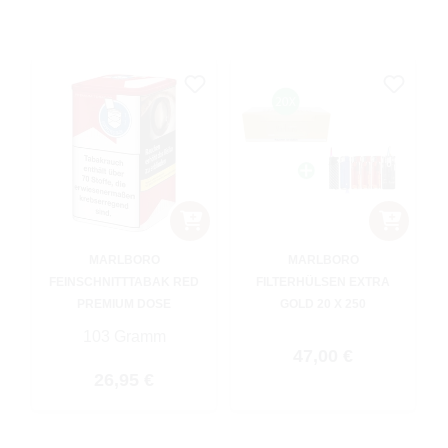
MARLBORO
MARLBORO
FEINSCHNITTTABAK RED
FILTERHÜLSEN EXTRA
PREMIUM DOSE
GOLD 20 X 250
103 Gramm
Regulärer Preis:
47,00 €
Regulärer Preis:
26,95 €