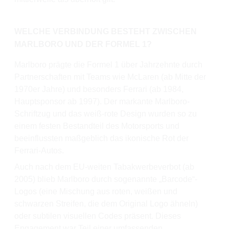
WELCHE VERBINDUNG BESTEHT ZWISCHEN
MARLBORO UND DER FORMEL 1?
Marlboro prägte die Formel 1 über Jahrzehnte durch
Partnerschaften mit Teams wie McLaren (ab Mitte der
1970er Jahre) und besonders Ferrari (ab 1984,
Hauptsponsor ab 1997). Der markante Marlboro-
Schriftzug und das weiß-rote Design wurden so zu
einem festen Bestandteil des Motorsports und
beeinflussten maßgeblich das ikonische Rot der
Ferrari-Autos.
Auch nach dem EU-weiten Tabakwerbeverbot (ab
2005) blieb Marlboro durch sogenannte „Barcode“-
Logos (eine Mischung aus roten, weißen und
schwarzen Streifen, die dem Original Logo ähneln)
oder subtilen visuellen Codes präsent. Dieses
Engagement war Teil einer umfassenden