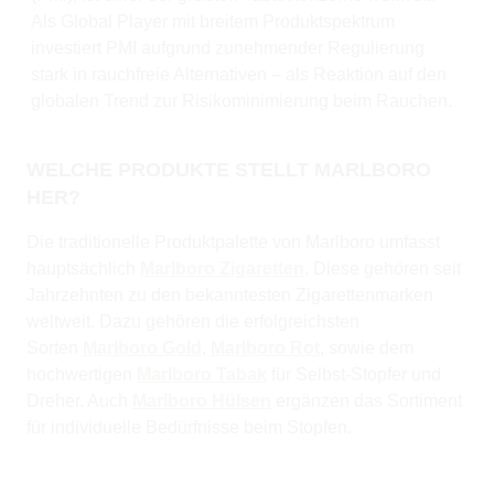
Als Global Player mit breitem Produktspektrum
investiert PMI aufgrund zunehmender Regulierung
stark in rauchfreie Alternativen – als Reaktion auf den
globalen Trend zur Risikominimierung beim Rauchen.
WELCHE PRODUKTE STELLT MARLBORO
HER?
Die traditionelle Produktpalette von Marlboro umfasst
hauptsächlich
Marlboro Zigaretten
. Diese gehören seit
Jahrzehnten zu den bekanntesten Zigarettenmarken
weltweit. Dazu gehören die erfolgreichsten
Sorten
Marlboro Gold
,
Marlboro Rot
, sowie dem
hochwertigen
Marlboro Tabak
für Selbst-Stopfer und
Dreher. Auch
Marlboro Hülsen
ergänzen das Sortiment
für individuelle Bedürfnisse beim Stopfen.