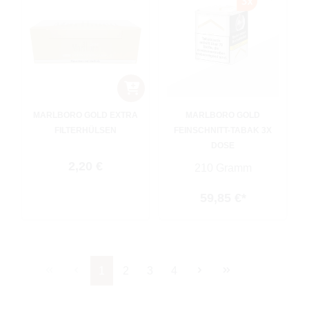
MARLBORO GOLD EXTRA
MARLBORO GOLD
FILTERHÜLSEN
FEINSCHNITT-TABAK 3X
DOSE
Regulärer Preis:
2,20 €
210 Gramm
59,85 €*
Seite
Seite
Seite
Seite
1
2
3
4