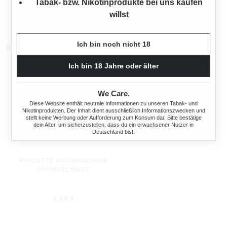
Tabak- bzw. Nikotinprodukte bei uns kaufen
willst
Ich bin noch nicht 18
Kunden kauften auch
Ich bin 18 Jahre oder älter
We Care.
Diese Website enthält neutrale Informationen zu unseren Tabak- und
Nikotinprodukten. Der Inhalt dient ausschließlich Informationszwecken und
stellt keine Werbung oder Aufforderung zum Konsum dar. Bitte bestätige
dein Alter, um sicherzustellen, dass du ein erwachsener Nutzer in
Deutschland bist.
ROULETTE ASCHENBECHER
SCHWARZ MATT
Regulärer Preis:
4,50 €