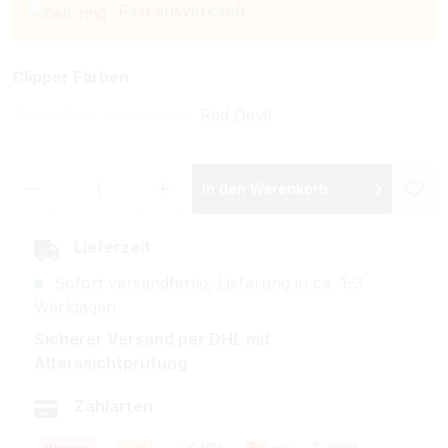
Fast ausverkauft
auswählen
Clipper Farben
Deep Blue
Matt Black
Red Devil
(Diese Option ist zurzeit nicht verfügbar.)
(Diese Option ist zurzeit nicht verfügbar.)
Produkt Anzahl: Gib den gewünschten Wer
In den Warenkorb
Lieferzeit
Sofort versandfertig, Lieferung in ca. 1-3
Werktagen
Sicherer Versand per DHL mit
Alterssichtprüfung
Zahlarten