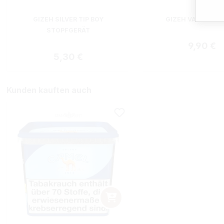
GIZEH SILVER TIP BOY
GIZEH VARIO STO
STOPFGERÄT
Reguläre
9,90 €
Regulärer Preis:
5,30 €
Kunden kauften auch