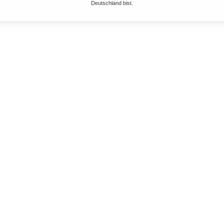
Deutschland bist.
PFER
r Preis: