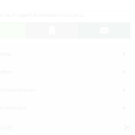
st du Fragen? Kontaktiere uns jetzt.
bung
aften
erinformationen
he Hinweise
n OCB