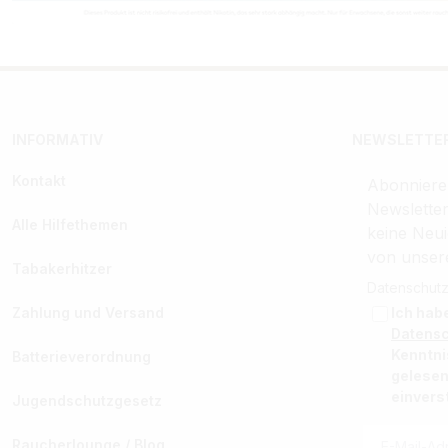
INFORMATIV
NEWSLETTER
Kontakt
Abonniere
Newslette
Alle Hilfethemen
keine Neui
von unser
Tabakerhitzer
Datenschutz
Zahlung und Versand
Ich hab
Datens
Kenntn
Batterieverordnung
gelesen
einvers
Jugendschutzgesetz
Raucherlounge / Blog