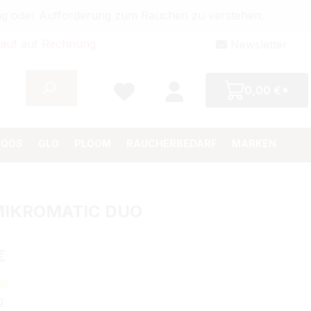
bung oder Aufforderung zum Rauchen zu verstehen.
auf auf Rechnung
Newsletter
0,00 €*
IQOS
GLO
PLOOM
RAUCHERBEDARF
MARKEN
MIKROMATIC DUO
Preis:
€
tliche Bewertung von 5 von 5 Sternen
g