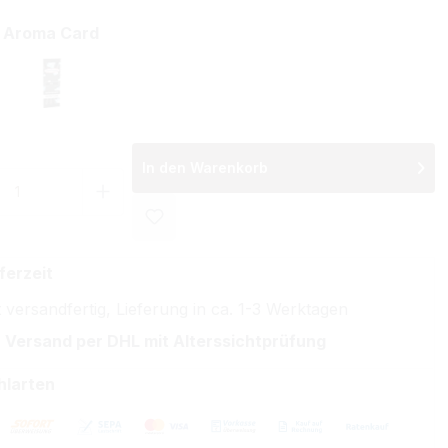
auswählen
e Aroma Card
e Menthol
ICE
In den Warenkorb
 Anzahl: Gib den gewünschten Wert ein 
ferzeit
 versandfertig, Lieferung in ca. 1-3 Werktagen
 Versand per DHL mit Alterssichtprüfung
hlarten