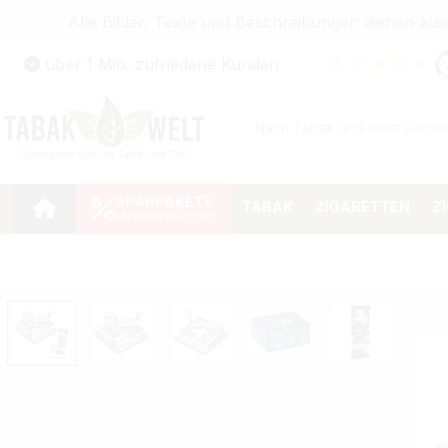
Alle Bilder, Texte und Beschreibungen dienen au
Zum Hauptinhalt springen
★
★
★
★
★
über 1 Mio. zufriedene Kunden
Zur Suche springen
Zur Hauptnavigation springen
SPARPAKETE
TABAK
ZIGARETTEN
Z
Bildergalerie überspringen