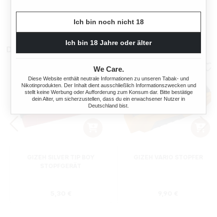
Regulärer Preis:
Ich bin noch nicht 18
9,95 €
Ich bin 18 Jahre oder älter
Das könnte Sie auch interessieren
We Care.
Diese Website enthält neutrale Informationen zu unseren Tabak- und
Nikotinprodukten. Der Inhalt dient ausschließlich Informationszwecken und
stellt keine Werbung oder Aufforderung zum Konsum dar. Bitte bestätige
dein Alter, um sicherzustellen, dass du ein erwachsener Nutzer in
Deutschland bist.
GIZEH SILVER TIP BOY
GIZEH VARIO STOPFER
STOPFGERÄT
s:
Regulärer Preis:
Regulärer Preis
5,30 €
9,90 €