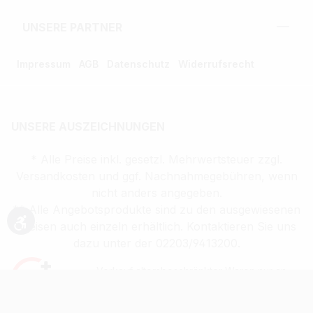
UNSERE PARTNER
Impressum
AGB
Datenschutz
Widerrufsrecht
UNSERE AUSZEICHNUNGEN
* Alle Preise inkl. gesetzl. Mehrwertsteuer zzgl.
Versandkosten und ggf. Nachnahmegebühren, wenn
nicht anders angegeben.
** Alle Angebotsprodukte sind zu den ausgewiesenen
Preisen auch einzeln erhältlich. Kontaktieren Sie uns
Werkzeugleiste anzeigen
dazu unter der 02203/9413200.
Verkauf altersbeschränkter Waren nur an
Volljährige (ab 18 Jahren)