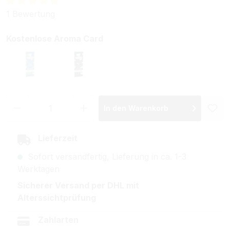
Durchschnittliche Bewertung von 5 von 5 Sternen
1 Bewertung
auswählen
Kostenlose Aroma Card
Double Menthol
ICE
Produkt Anzahl: Gib den gewünschten Wer
In den Warenkorb
Lieferzeit
Sofort versandfertig, Lieferung in ca. 1-3
Werktagen
Sicherer Versand per DHL mit
Alterssichtprüfung
Zahlarten