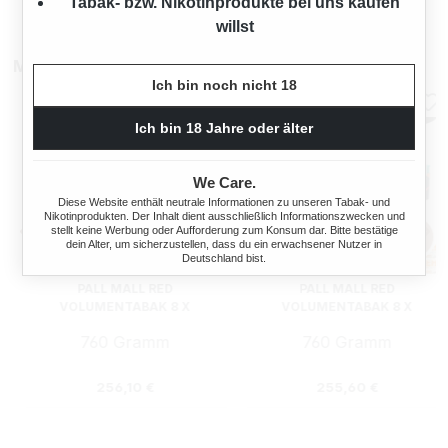
Tabak- bzw. Nikotinprodukte bei uns kaufen
willst
Mehr von Pall Mall
Ich bin noch nicht 18
Ich bin 18 Jahre oder älter
We Care.
Diese Website enthält neutrale Informationen zu unseren Tabak- und
Nikotinprodukten. Der Inhalt dient ausschließlich Informationszwecken und
stellt keine Werbung oder Aufforderung zum Konsum dar. Bitte bestätige
dein Alter, um sicherzustellen, dass du ein erwachsener Nutzer in
Deutschland bist.
PALL MALL RED
PALL MALL RED
VOLUMENTABAK 8 X
VOLUMENTABAK 8 X
BEUTEL MIT 2000 GIZEH
BEUTEL MIT 2000 GIZEH
760 Gramm
760 Gramm
MENTHOL HÜLSEN
AIRSTREAM EXTRA HÜLSEN
:
Regulärer Preis:
Regulärer Preis:
256,10 €
255,60 €