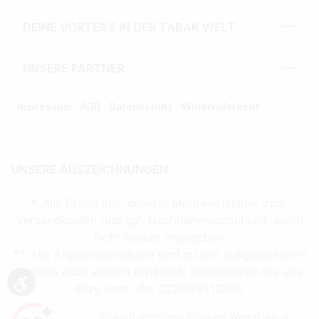
DEINE VORTEILE IN DER TABAK WELT
UNSERE PARTNER
Impressum
AGB
Datenschutz
Widerrufsrecht
UNSERE AUSZEICHNUNGEN
* Alle Preise inkl. gesetzl. Mehrwertsteuer zzgl.
Versandkosten und ggf. Nachnahmegebühren, wenn
nicht anders angegeben.
** Alle Angebotsprodukte sind zu den ausgewiesenen
Preisen auch einzeln erhältlich. Kontaktieren Sie uns
dazu unter der 02203/9413200.
Werkzeugleiste anzeigen
Verkauf altersbeschränkter Waren nur an