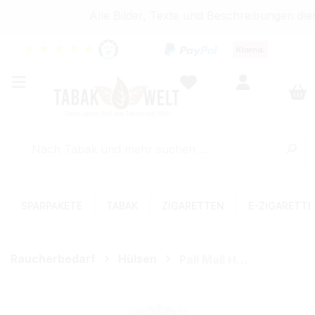
Alle Bilder, Texte und Beschreibungen die
★
★
★
★
★
SPARPAKETE
TABAK
ZIGARETTEN
E-ZIGARETT
Raucherbedarf
Hülsen
Pall Mall Hülsen
Bildergalerie überspringen