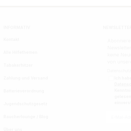
INFORMATIV
NEWSLETTER
Kontakt
Abonniere
Newslette
Alle Hilfethemen
keine Neui
von unser
Tabakerhitzer
Datenschutz
Zahlung und Versand
Ich hab
Datens
Kenntn
Batterieverordnung
gelesen
einvers
Jugendschutzgesetz
Raucherlounge / Blog
Über uns