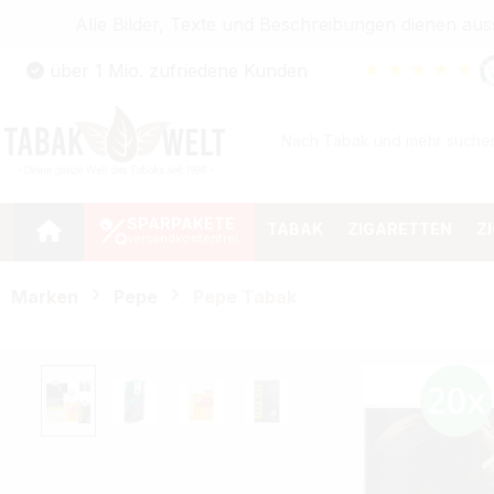
Alle Bilder, Texte und Beschreibungen dienen au
Zum Hauptinhalt springen
★
★
★
★
★
über 1 Mio. zufriedene Kunden
Zur Suche springen
Zur Hauptnavigation springen
SPARPAKETE
TABAK
ZIGARETTEN
Z
Marken
Pepe
Pepe Tabak
Bildergalerie überspringen