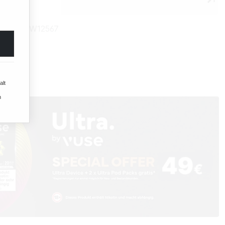
mmer:
TW12567
alt
n