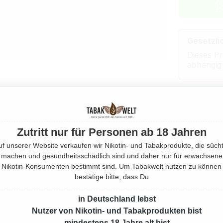
Gesetzli
Dieses Pr
abhängig
Beschrei
Eigensch
Zutritt nur für Personen ab 18 Jahren
uf unserer Website verkaufen wir Nikotin- und Tabakprodukte, die sücht
machen und gesundheitsschädlich sind und daher nur für erwachsene
Herstell
Nikotin-Konsumenten bestimmt sind. Um Tabakwelt nutzen zu können
bestätige bitte, dass Du
Rechtlic
in Deutschland lebst
Nutzer von Nikotin- und Tabakprodukten bist
Mehr von
mindestens 18 Jahre alt bist