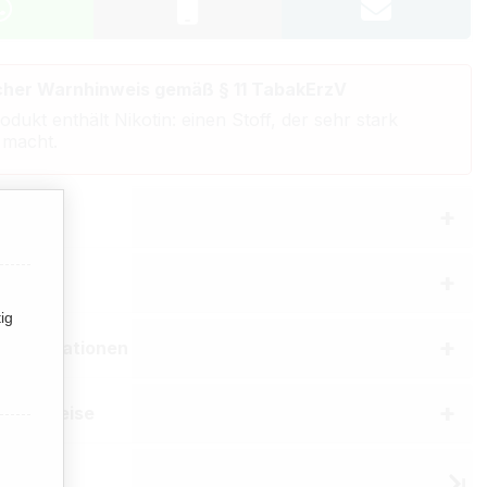
cher Warnhinweis gemäß § 11 TabakErzV
odukt enthält Nikotin: einen Stoff, der sehr stark
 macht.
bung
aften
ig
erinformationen
he Hinweise
 Pepe