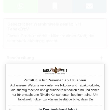
Gesetzlicher Warnhinweis gemäß § 11
TabakErzV
Dieses Produkt enthält Nikotin: einen Stoff, der
sehr stark abhängig macht.
Beschreibung
Eigenschaften
Zutritt nur für Personen ab 18 Jahren
Auf unserer Website verkaufen wir Nikotin- und Tabakprodukte,
Herstellerinformationen
die süchtig machen und gesundheitsschädlich sind und daher
nur für erwachsene Nikotin-Konsumenten bestimmt sind. Um
Tabakwelt nutzen zu können bestätige bitte, dass Du
Rechtliche Hinweise
in Deutschland lebst