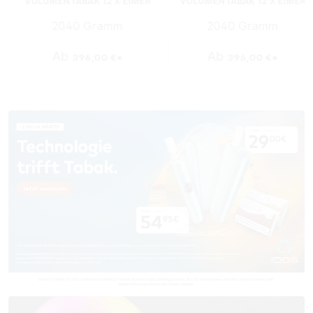
VOLUMENTABAK 12 X EIMER
VOLUMENTABAK 12 X EIMER
MIT WÄHLBAREN HÜLSEN
MIT OCB HÜLSEN UND
2040 Gramm
2040 Gramm
UND ASCHENBECHER
ASCHENBECHER
Ab
Ab
396,00 €*
396,00 €*