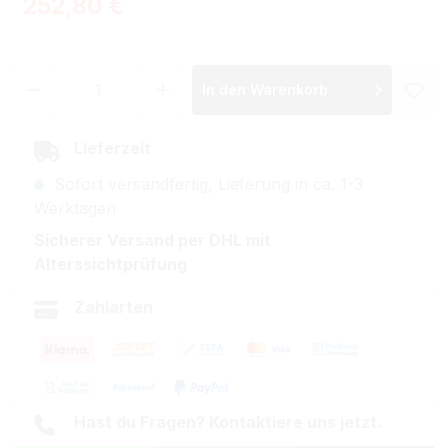
Regulärer Preis:
252,80 €
Produkt Anzahl: Gib den gewünschten Wer
In den Warenkorb
Lieferzeit
Sofort versandfertig, Lieferung in ca. 1-3
Werktagen
Sicherer Versand per DHL mit
Alterssichtprüfung
Zahlarten
Hast du Fragen? Kontaktiere uns jetzt.