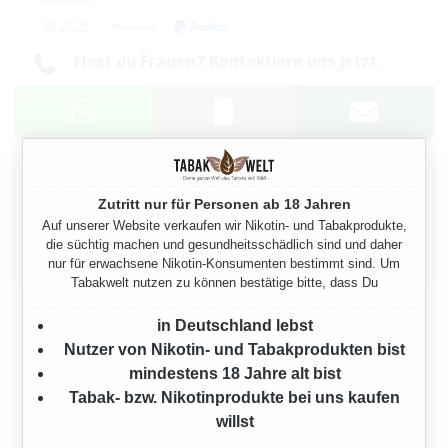
Hast du Fragen? Kontaktiere uns jetzt.
Gesetzlicher Warnhinweis gemäß § 11
TabakErzV
Zutritt nur für Personen ab 18 Jahren
Auf unserer Website verkaufen wir Nikotin- und Tabakprodukte,
Dieses Produkt enthält Nikotin: einen Stoff, der
die süchtig machen und gesundheitsschädlich sind und daher
sehr stark abhängig macht.
nur für erwachsene Nikotin-Konsumenten bestimmt sind. Um
Tabakwelt nutzen zu können bestätige bitte, dass Du
Beschreibung
in Deutschland lebst
Nutzer von Nikotin- und Tabakprodukten bist
mindestens 18 Jahre alt bist
Eigenschaften
Tabak- bzw. Nikotinprodukte bei uns kaufen
willst
Herstellerinformationen