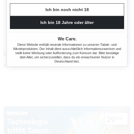
Ich bin noch nicht 18
Rechtliche Hinweise
Ich bin 18 Jahre oder älter
Mehr von Pueblo
We Care.
Diese Website enthält neutrale Informationen zu unseren Tabak- und
Nikotinprodukten. Der Inhalt dient ausschließlich Informationszwecken und
EAN:
42440178
stellt keine Werbung oder Aufforderung zum Konsum dar. Bitte bestätige
dein Alter, um sicherzustellen, dass du ein erwachsener Nutzer in
Deutschland bist.
Produktnummer:
TW11046