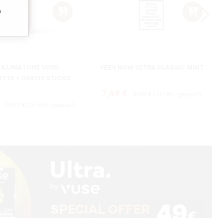
n
 ILUMA I ONE VIVID
VEEV NOW ULTRA CLASSIC MINT
TTA + GRATIS STICKS
Regulärer Preis:
Verkaufspreis:
7,49 €
10,90 €
(31.28% gespart)
Regulärer Preis:
preis:
€
39,00 €
(25.64% gespart)