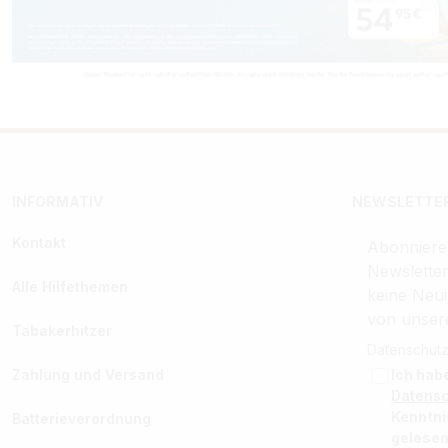
INFORMATIV
NEWSLETTER
Kontakt
Abonniere
Newslette
Alle Hilfethemen
keine Neui
von unser
Tabakerhitzer
Datenschutz
Zahlung und Versand
Ich hab
Datens
Kenntn
Batterieverordnung
gelesen