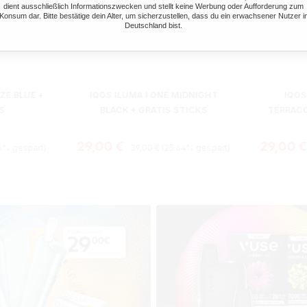
dient ausschließlich Informationszwecken und stellt keine Werbung oder Aufforderung zum
Konsum dar. Bitte bestätige dein Alter, um sicherzustellen, dass du ein erwachsener Nutzer i
Deutschland bist.
ZE BLUE +
IQOS ILUMA I ONE MIDNIGHT
IQOS
S
BLACK + GRATIS STICKS
TERRACO
is:
Regulärer Preis:
Verkaufspreis:
Verkaufs
29,00 €
29,00 
4% gespart)
39,00 €
(25.64% gespart)