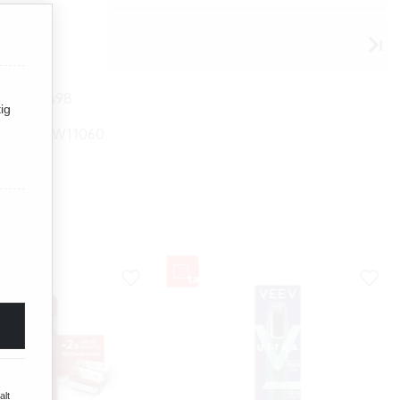
 R6
500003498
ig
mmer:
TW11060
alt