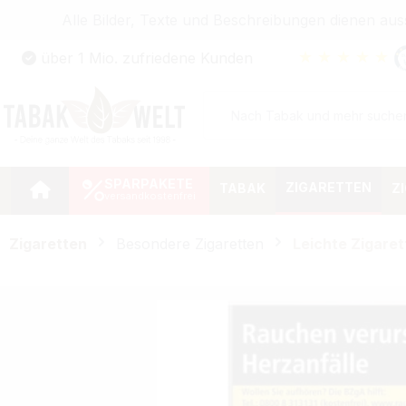
Alle Bilder, Texte und Beschreibungen dienen au
Zum Hauptinhalt springen
★
★
★
★
★
über 1 Mio. zufriedene Kunden
Zur Suche springen
Zur Hauptnavigation springen
SPARPAKETE
ZIGARETTEN
TABAK
Z
Zigaretten
Besondere Zigaretten
Leichte Zigaret
Bildergalerie überspringen