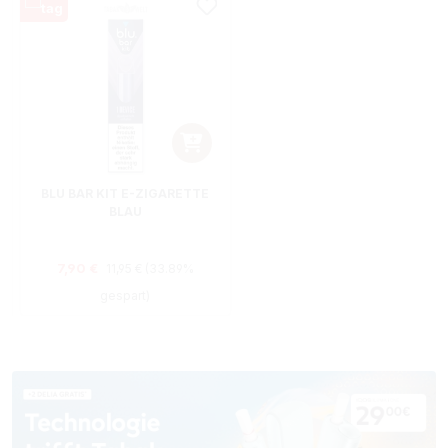
BLU BAR KIT E-ZIGARETTE
BLAU
Regulärer Preis:
Verkaufspreis:
7,90 €
11,95 €
(33.89%
gespart)