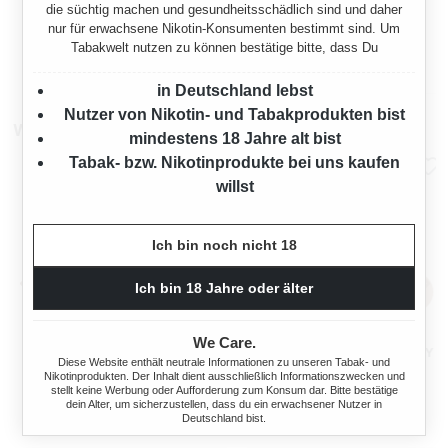
AKTIONSBUNDLE
die süchtig machen und gesundheitsschädlich sind und daher
nur für erwachsene Nikotin-Konsumenten bestimmt sind. Um
Regulärer Preis:
Verkaufspreis:
8,95 €*
7,95 €
20,80 €*
(56%
10,90 €
(27.06%
Tabakwelt nutzen zu können bestätige bitte, dass Du
gespart)
gespart)
in Deutschland lebst
Nutzer von Nikotin- und Tabakprodukten bist
Weitere Pod-Sorten
mindestens 18 Jahre alt bist
Tabak- bzw. Nikotinprodukte bei uns kaufen
willst
Ich bin noch nicht 18
Ich bin 18 Jahre oder älter
We Care.
RELX POD REAL APPLE
RELX POD REAL BLUEBERRY
Diese Website enthält neutrale Informationen zu unseren Tabak- und
PEACH 18 MG/ML
18 MG/ML
Nikotinprodukten. Der Inhalt dient ausschließlich Informationszwecken und
stellt keine Werbung oder Aufforderung zum Konsum dar. Bitte bestätige
dein Alter, um sicherzustellen, dass du ein erwachsener Nutzer in
Deutschland bist.
s:
Regulärer Preis:
Regulärer Preis
9,95 €
9,95 €