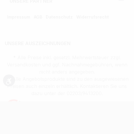
UNSERE PARTNER
Impressum
AGB
Datenschutz
Widerrufsrecht
UNSERE AUSZEICHNUNGEN
* Alle Preise inkl. gesetzl. Mehrwertsteuer zzgl.
Versandkosten und ggf. Nachnahmegebühren, wenn
nicht anders angegeben.
** Alle Angebotsprodukte sind zu den ausgewiesenen
Werkzeugleiste anzeigen
Preisen auch einzeln erhältlich. Kontaktieren Sie uns
dazu unter der 02203/9413200.
Verkauf altersbeschränkter Waren nur an
Volljährige (ab 18 Jahren)