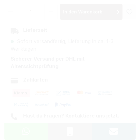
Produkt Anzahl: Gib den gewünschten Wer
In den Warenkorb
Lieferzeit
Sofort versandfertig, Lieferung in ca. 1-3
Werktagen
Sicherer Versand per DHL mit
Alterssichtprüfung
Zahlarten
Hast du Fragen? Kontaktiere uns jetzt.