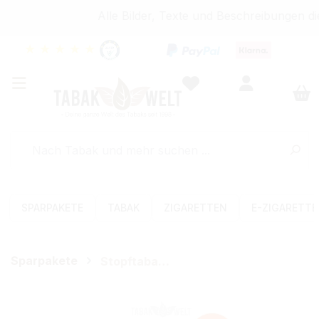
Alle Bilder, Texte und Beschreibungen di
★
★
★
★
★
SPARPAKETE
TABAK
ZIGARETTEN
E-ZIGARETT
Sparpakete
Stopftabak-Sets (Volumen)
Bildergalerie überspringen