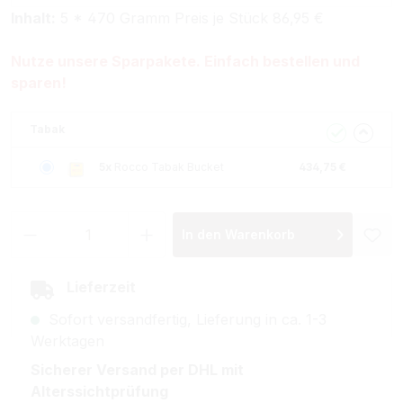
Inhalt:
5 * 470 Gramm Preis je Stück 86,95 €
Nutze unsere Sparpakete. Einfach bestellen und
sparen!
Tabak
5x
Rocco Tabak Bucket
434,75 €
Produkt Anzahl: Gib den gewünschten Wer
In den Warenkorb
Lieferzeit
Sofort versandfertig, Lieferung in ca. 1-3
Werktagen
Sicherer Versand per DHL mit
Alterssichtprüfung