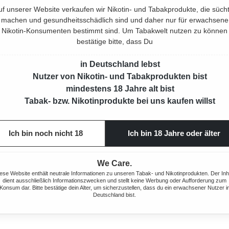
uf unserer Website verkaufen wir Nikotin- und Tabakprodukte, die sücht
machen und gesundheitsschädlich sind und daher nur für erwachsene
Nikotin-Konsumenten bestimmt sind. Um Tabakwelt nutzen zu können
bestätige bitte, dass Du
in Deutschland lebst
Nutzer von Nikotin- und Tabakprodukten bist
mindestens 18 Jahre alt bist
Tabak- bzw. Nikotinprodukte bei uns kaufen willst
Ich bin noch nicht 18
Ich bin 18 Jahre oder älter
We Care.
ese Website enthält neutrale Informationen zu unseren Tabak- und Nikotinprodukten. Der Inh
dient ausschließlich Informationszwecken und stellt keine Werbung oder Aufforderung zum
Konsum dar. Bitte bestätige dein Alter, um sicherzustellen, dass du ein erwachsener Nutzer i
 13,5 CM
Deutschland bist.
R