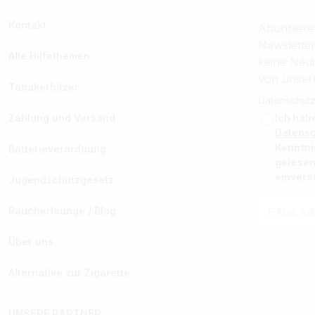
Kontakt
Abonniere
Newslette
Alle Hilfethemen
keine Neui
von unser
Tabakerhitzer
Datenschutz
Zahlung und Versand
Ich hab
Datens
Kenntn
Batterieverordnung
gelesen
einvers
Jugendschutzgesetz
Raucherlounge / Blog
Über uns
Alternative zur Zigarette
UNSERE PARTNER