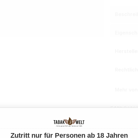
Beschrei
Eigensch
Herstell
Rechtlic
Mehr von
EAN:
8414
Produktnu
Zutritt nur für Personen ab 18 Jahren