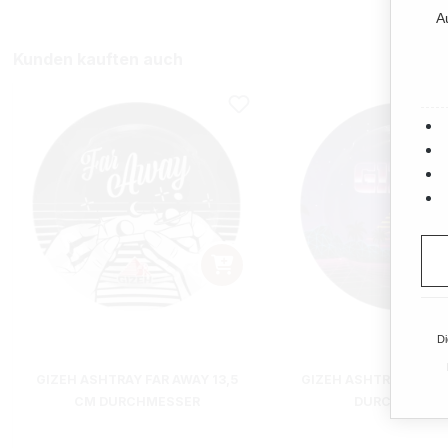
A
Kunden kauften auch
Di
GIZEH ASHTRAY FAR AWAY 13,5
GIZEH ASHTRAY RETRO
CM DURCHMESSER
DURCHMESSE