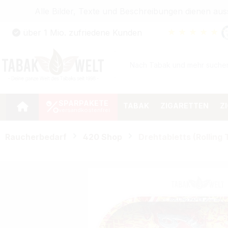
Alle Bilder, Texte und Beschreibungen dienen au
Zum Hauptinhalt springen
★
★
★
★
★
über 1 Mio. zufriedene Kunden
Zur Suche springen
Zur Hauptnavigation springen
SPARPAKETE
TABAK
ZIGARETTEN
Z
Raucherbedarf
420 Shop
Drehtabletts (Rolling 
Bildergalerie überspringen