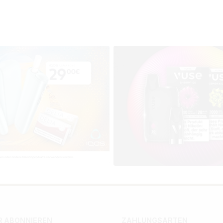
r Preis:
 ABONNIEREN
ZAHLUNGSARTEN