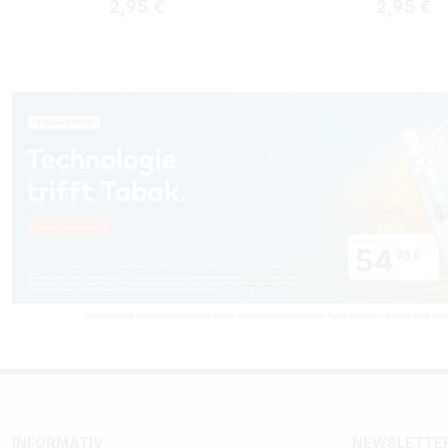
Regulärer Preis:
Reguläre
2,95 €
2,95 €
INFORMATIV
NEWSLETTER