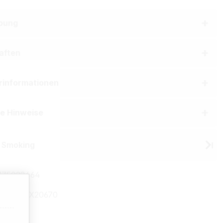
bung
aften
erinformationen
he Hinweise
 Smoking
775022464
mmer:
TX20670