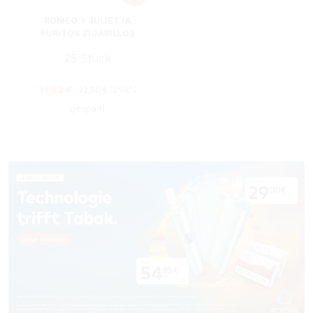
ROMEO Y JULIETTA
PURITOS ZIGARILLOS
25 Stück
Regulärer Preis:
Verkaufspreis:
31,53 €
32,50 €
(2.98%
gespart)