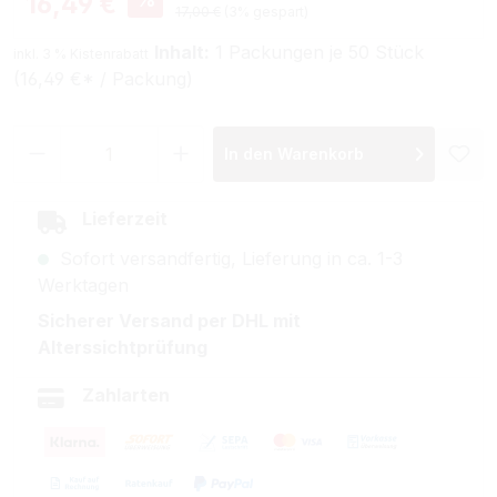
16,49 €
Regulärer Preis:
17,00 €
(3% gespart)
Inhalt:
1 Packungen je 50 Stück
inkl. 3 % Kistenrabatt
(16,49 €* / Packung)
Produkt Anzahl: Gib den gewünschten Wer
In den Warenkorb
Lieferzeit
Sofort versandfertig, Lieferung in ca. 1-3
Werktagen
Sicherer Versand per DHL mit
Alterssichtprüfung
Zahlarten