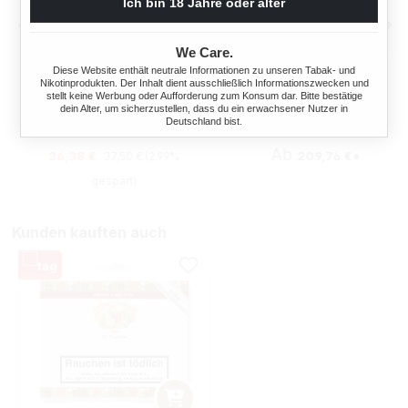
Ich bin 18 Jahre oder älter
We Care.
MONTECRISTO PURITOS
48X ROLLS EXCLUSIVE
Diese Website enthält neutrale Informationen zu unseren Tabak- und
ZIGARILLOS KISTE
WHITE ZIGARILLOS MIT
Nikotinprodukten. Der Inhalt dient ausschließlich Informationszwecken und
stellt keine Werbung oder Aufforderung zum Konsum dar. Bitte bestätige
FEUERZEUGE UND GLAS
dein Alter, um sicherzustellen, dass du ein erwachsener Nutzer in
20 Stück
1104 Stück
ASCHENBECHER
Deutschland bist.
Regulärer Preis:
Verkaufspreis:
Ab
36,38 €
209,76 €*
37,50 €
(2.99%
gespart)
Kunden kauften auch