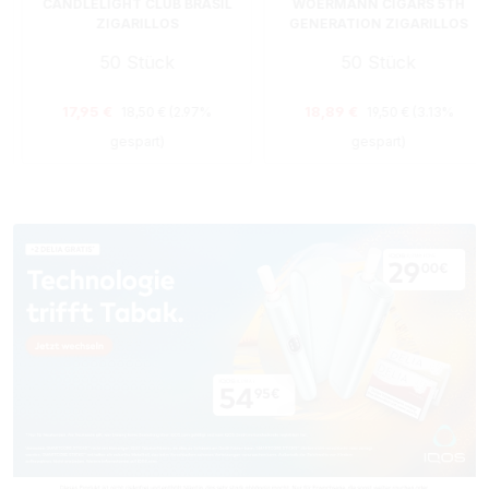
CANDLELIGHT CLUB BRASIL
WOERMANN CIGARS 5TH
ZIGARILLOS
GENERATION ZIGARILLOS
MINI SUMATRA KISTE
50 Stück
50 Stück
Regulärer Preis:
Regulärer Preis:
Verkaufspreis:
Verkaufspreis:
17,95 €
18,89 €
18,50 €
(2.97%
19,50 €
(3.13%
gespart)
gespart)