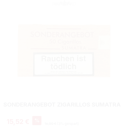
SONDERANGEBOT ZIGARILLOS SUMATRA
Verkaufspreis:
%
15,52 €
Regulärer Preis:
16,00 €
(3% gespart)