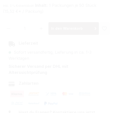
Inhalt:
1 Packungen je 50 Stück
inkl. 3 % Kistenrabatt
(15,52 €* / Packung)
Produkt Anzahl: Gib den gewünschten Wer
In den Warenkorb
Lieferzeit
Sofort versandfertig, Lieferung in ca. 1-3
Werktagen
Sicherer Versand per DHL mit
Alterssichtprüfung
Zahlarten
Hast du Fragen? Kontaktiere uns jetzt.