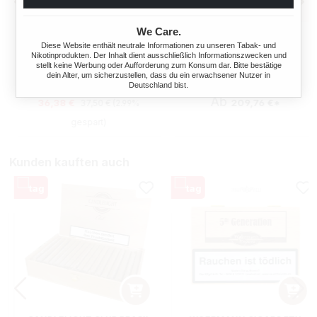
We Care.
MONTECRISTO PURITOS
48X ROLLS EXCLUSIVE
ZIGARILLOS KISTE
WHITE ZIGARILLOS MIT
Diese Website enthält neutrale Informationen zu unseren Tabak- und
Nikotinprodukten. Der Inhalt dient ausschließlich Informationszwecken und
FEUERZEUGE UND GLAS
stellt keine Werbung oder Aufforderung zum Konsum dar. Bitte bestätige
20 Stück
1104 Stück
ASCHENBECHER
dein Alter, um sicherzustellen, dass du ein erwachsener Nutzer in
Deutschland bist.
Regulärer Preis:
Verkaufspreis:
Ab
36,38 €
209,76 €*
37,50 €
(2.99%
gespart)
Kunden kauften auch