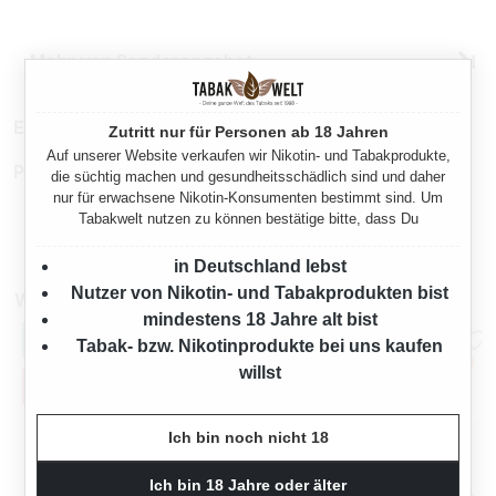
Mehr von Sonderangebot
EAN:
5411741756920
Zutritt nur für Personen ab 18 Jahren
Auf unserer Website verkaufen wir Nikotin- und Tabakprodukte,
Produktnummer:
TX25222
die süchtig machen und gesundheitsschädlich sind und daher
nur für erwachsene Nikotin-Konsumenten bestimmt sind. Um
Tabakwelt nutzen zu können bestätige bitte, dass Du
in Deutschland lebst
Nutzer von Nikotin- und Tabakprodukten bist
Weitere Zigarillos
mindestens 18 Jahre alt bist
Tabak- bzw. Nikotinprodukte bei uns kaufen
willst
Ich bin noch nicht 18
Ich bin 18 Jahre oder älter