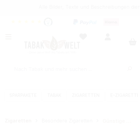
Alle Bilder, Texte und Beschreibungen dien
★
★
★
★
★
SPARPAKETE
TABAK
ZIGARETTEN
E-ZIGARETT
Zigaretten
Besondere Zigaretten
Günstige Zigaretten
Bildergalerie überspringen