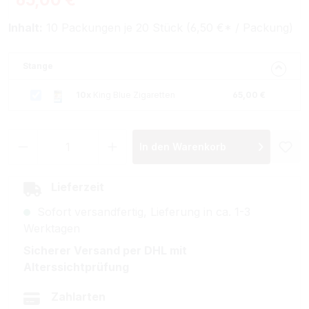
65,00 €
Inhalt:
10 Packungen je 20 Stück (6,50 €* / Packung)
Stange
10x
King Blue Zigaretten
65,00 €
Produkt Anzahl: Gib den gewünschten Wer
In den Warenkorb
Lieferzeit
Sofort versandfertig, Lieferung in ca. 1-3
Werktagen
Sicherer Versand per DHL mit
Alterssichtprüfung
Zahlarten