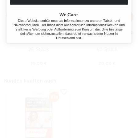
We Care.
Diese Website enthält neutrale Informationen zu unseren Tabak- und
Nikotinprodukten. Der Inhalt dient ausschließlich Informationszwecken und
stellt keine Werbung oder Aufforderung zum Konsum dar. Bitte bestätige
MARLBORO CRAFTED GOLD
MARLBORO CRAFTED GOLD
dein Alter, um sicherzustellen, dass du ein erwachsener Nutzer in
ZIGARETTEN 2XL
ZIGARETTEN 7XL
Deutschland bist.
28 Stück
60 Stück
:
Regulärer Preis:
Regulärer Preis
10,00 €
20,00 €
Kunden kauften auch