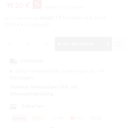
Verkaufspreis:
%
19,20 €
Regulärer Preis:
19,80 €
(3.03% gespart)
Inhalt:
1 Packungen je 6 Stück
inkl. 3 % Kistenrabatt
(19,20 €* / Packung)
Produkt Anzahl: Gib den gewünschten Wer
In den Warenkorb
Lieferzeit
Sofort versandfertig, Lieferung in ca. 1-3
Werktagen
Sicherer Versand per DHL mit
Alterssichtprüfung
Zahlarten