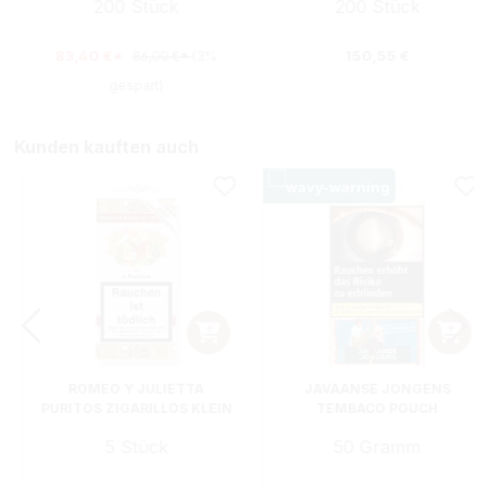
200 Stück
200 Stück
Regulärer Preis:
83,40 €*
150,55 €
86,00 €*
(3%
gespart)
Kunden kauften auch
ROMEO Y JULIETTA
JAVAANSE JONGENS
PURITOS ZIGARILLOS KLEIN
TEMBACO POUCH
5 Stück
50 Gramm