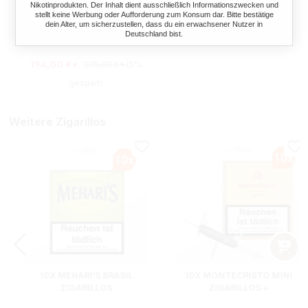
Nikotinprodukten. Der Inhalt dient ausschließlich Informationszwecken und
ZIGARILLOS +
stellt keine Werbung oder Aufforderung zum Konsum dar. Bitte bestätige
ZIGARILLOETUI
dein Alter, um sicherzustellen, dass du ein erwachsener Nutzer in
60 Stück
Deutschland bist.
194,00 €*
205,00 €*
(5%
gespart)
Weitere Zigarillos
10X MEHARI'S BRASIL
10X MONTECRISTO MINI
ZIGARILLOS
ZIGARILLOS +
TASCHENMESSER