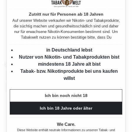
Zutritt nur für Personen ab 18 Jahren
Auf unserer Website verkaufen wir Nikotin- und Tabakprodukte,
TRINIDAD ZIGARILLOETUI
die süchtig machen und gesundheitsschädlich sind und daher
AUS LEDER WIDE SHORT 6ER
nur für erwachsene Nikotin-Konsumenten bestimmt sind. Um
Tabakwelt nutzen zu können bestätige bitte, dass Du
Regulärer Preis:
7,00 €
in Deutschland lebst
Nutzer von Nikotin- und Tabakprodukten bist
mindestens 18 Jahre alt bist
Sparpakete
Tabak- bzw. Nikotinprodukte bei uns kaufen
willst
Ich bin noch nicht 18
Ich bin 18 Jahre oder älter
We Care.
Diese Website enthält neutrale Informationen zu unseren Tabak- und
10X TRINIDAD WIDE SHORT