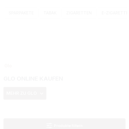
SPARPAKETE
TABAK
ZIGARETTEN
E-ZIGARETT
Glo
GLO ONLINE KAUFEN
MEHR ZU GLO
Produkte filtern