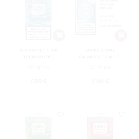
VEO ARCTIC CLICK
LUCKY STRIKE
TOBACCO FREE
BALANCED TOBACCO
20 Stück
20 Stück
Regulärer Preis:
Regulärer Preis:
7,00 €
7,50 €