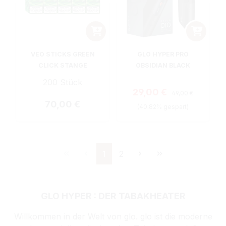
VEO STICKS GREEN
GLO HYPER PRO
CLICK STANGE
OBSIDIAN BLACK
200 Stück
Regulärer Preis:
Verkaufspreis:
29,00 €
49,00 €
Regulärer Preis:
70,00 €
(40.82% gespart)
Seite
Seite
1
2
GLO HYPER : DER TABAKHEATER
Willkommen in der Welt von glo. glo ist die moderne