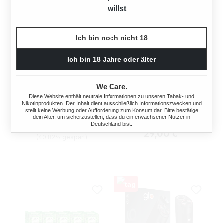
willst
Ich bin noch nicht 18
Ich bin 18 Jahre oder älter
GLO HYPER PRO QUARTZ
GLO HYPER X2 AIR
We Care.
ROSE PLUS STICKS
OCEAN BLUE + GRATIS
Diese Website enthält neutrale Informationen zu unseren Tabak- und
Nikotinprodukten. Der Inhalt dient ausschließlich Informationszwecken und
VEO STICKS
stellt keine Werbung oder Aufforderung zum Konsum dar. Bitte bestätige
dein Alter, um sicherzustellen, dass du ein erwachsener Nutzer in
Regulärer Preis:
Verkaufspreis:
29,00 €
49,00 €
Deutschland bist.
Regulärer Preis:
29,00 €
(40.82% gespart)