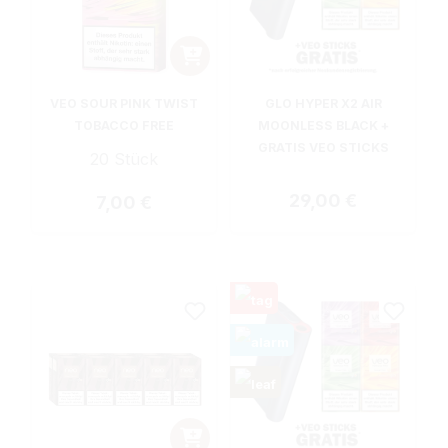
VEO SOUR PINK TWIST
GLO HYPER X2 AIR
TOBACCO FREE
MOONLESS BLACK +
GRATIS VEO STICKS
20 Stück
Regulärer Preis:
29,00 €
Regulärer Preis:
7,00 €