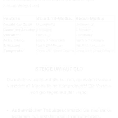
zusammengefasst:
Feature
Standard-Modus
Boost-Modus
Anzahl der Züge
Unbegrenzt
Unbegrenzt
Dauer der Session
4 Minuten
3 Minuten
Vibration
Einmalig
Zweimalig
Aktivierung
Nach 3 Sekunden
Nach 5 Sekunden
Erhitzung
Nach 20 Minuten
Nach 15 Sekunden
Temperatur
Circa 250 Grad Celsius
Circa 270 Grad Celsius
STEIGE UM AUF GLO
Du möchtest nicht auf die kurzen, mentalen Pausen
verzichten? Mache keine Kompromisse! Die Vorteile
von glo liegen auf der Hand:
Authentischer Tabakgeschmack:
Die neo sticks
bestehen aus erstklassigem Premium-Tabak.