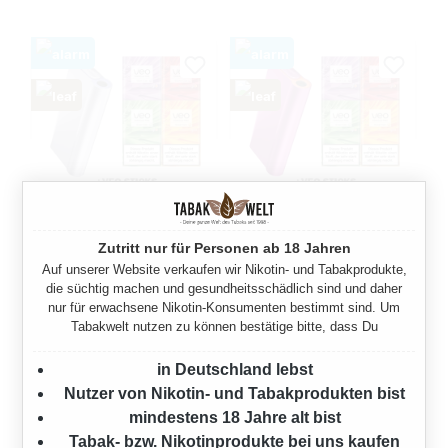
GLO HYPER X2 AIR CRISP
GLO HYPER X2 AIR PINK
Zutritt nur für Personen ab 18 Jahren
PURPLE + GRATIS VEO
VELVET + GRATIS VEO
Auf unserer Website verkaufen wir Nikotin- und Tabakprodukte,
STICKS
STICKS
die süchtig machen und gesundheitsschädlich sind und daher
nur für erwachsene Nikotin-Konsumenten bestimmt sind. Um
Tabakwelt nutzen zu können bestätige bitte, dass Du
Regulärer Preis:
Regulärer Preis:
29,00 €
29,00 €
in Deutschland lebst
Nutzer von Nikotin- und Tabakprodukten bist
mindestens 18 Jahre alt bist
Tabak- bzw. Nikotinprodukte bei uns kaufen