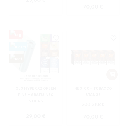
Regulärer Preis:
70,00 €
GLO HYPER X2 GREEN
NEO RICH TOBACCO
PINE + GRATIS NEO
STANGE
STICKS
200 Stück
Regulärer Preis:
29,00 €
Regulärer Preis:
70,00 €