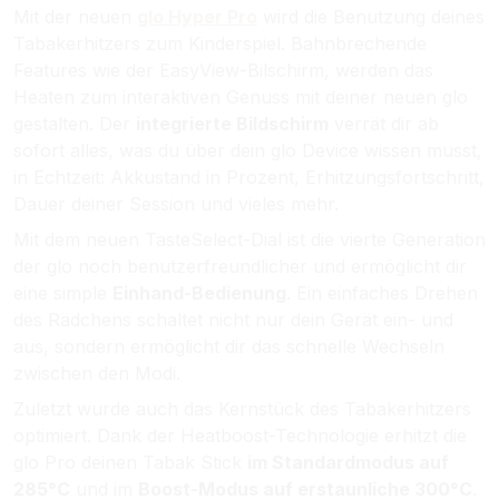
Mit der neuen
glo Hyper Pro
wird die Benutzung deines
Tabakerhitzers zum Kinderspiel. Bahnbrechende
Features wie der EasyView-Bilschirm, werden das
Heaten zum interaktiven Genuss mit deiner neuen glo
gestalten. Der
integrierte Bildschirm
verrät dir ab
sofort alles, was du über dein glo Device wissen musst,
in Echtzeit: Akkustand in Prozent, Erhitzungsfortschritt,
Dauer deiner Session und vieles mehr.
Mit dem neuen TasteSelect-Dial ist die vierte Generation
der glo noch benutzerfreundlicher und ermöglicht dir
eine simple
Einhand-Bedienung
. Ein einfaches Drehen
des Rädchens schaltet nicht nur dein Gerät ein- und
aus, sondern ermöglicht dir das schnelle Wechseln
zwischen den Modi.
Zuletzt wurde auch das Kernstück des Tabakerhitzers
optimiert.
Dank der Heatboost-Technologie erhitzt die
glo Pro deinen Tabak Stick
im Standardmodus auf
285°C
und im
Boost-Modus auf erstaunliche 300°C
.