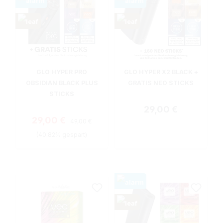
GLO HYPER PRO
GLO HYPER X2 BLACK +
OBSIDIAN BLACK PLUS
GRATIS NEO STICKS
STICKS
Regulärer Preis:
29,00 €
Regulärer Preis:
Verkaufspreis:
29,00 €
49,00 €
(40.82% gespart)