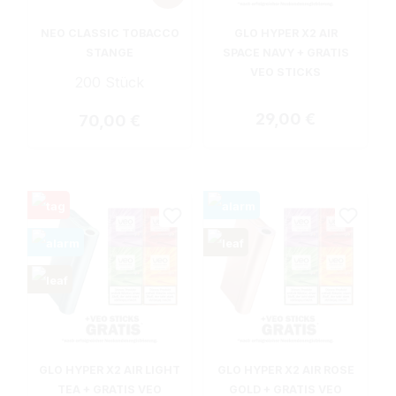
NEO CLASSIC TOBACCO
GLO HYPER X2 AIR
STANGE
SPACE NAVY + GRATIS
VEO STICKS
200 Stück
Regulärer Preis:
29,00 €
Regulärer Preis:
70,00 €
GLO HYPER X2 AIR LIGHT
GLO HYPER X2 AIR ROSE
TEA + GRATIS VEO
GOLD + GRATIS VEO