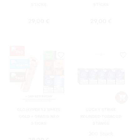
STICKS
STICKS
Regulärer Preis:
Regulärer Preis:
29,00 €
29,00 €
GLO HYPER X2 WHITE
LUCKY STRIKE
GOLD + GRATIS NEO
ROUNDED TOBACCO
STICKS
STANGE
200 Stück
Regulärer Preis:
29,00 €