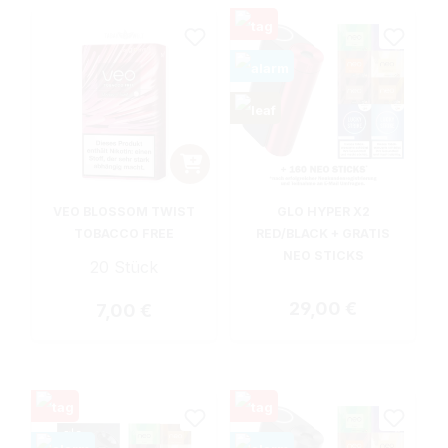
VEO BLOSSOM TWIST
GLO HYPER X2
TOBACCO FREE
RED/BLACK + GRATIS
NEO STICKS
20 Stück
Regulärer Preis:
29,00 €
Regulärer Preis:
7,00 €