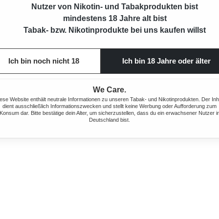
Nutzer von Nikotin- und Tabakprodukten bist
mindestens 18 Jahre alt bist
Tabak- bzw. Nikotinprodukte bei uns kaufen willst
VIVID
IQOS ILUMA I ONE BREEZE BLUE +
IQOS
S STICKS
GRATIS STICKS
Ich bin noch nicht 18
Ich bin 18 Jahre oder älter
is:
Regulärer Preis:
Verkaufspreis:
29,00 €
4% gespart)
39,00 €
(25.64% gespart)
We Care.
ese Website enthält neutrale Informationen zu unseren Tabak- und Nikotinprodukten. Der Inh
dient ausschließlich Informationszwecken und stellt keine Werbung oder Aufforderung zum
Konsum dar. Bitte bestätige dein Alter, um sicherzustellen, dass du ein erwachsener Nutzer i
Deutschland bist.