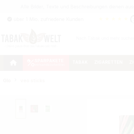
Alle Bilder, Texte und Beschreibungen dienen au
Zum Hauptinhalt springen
★
★
★
★
★
über 1 Mio. zufriedene Kunden
Zur Suche springen
Zur Hauptnavigation springen
SPARPAKETE
TABAK
ZIGARETTEN
Z
Glo
veo sticks
Bildergalerie überspringen