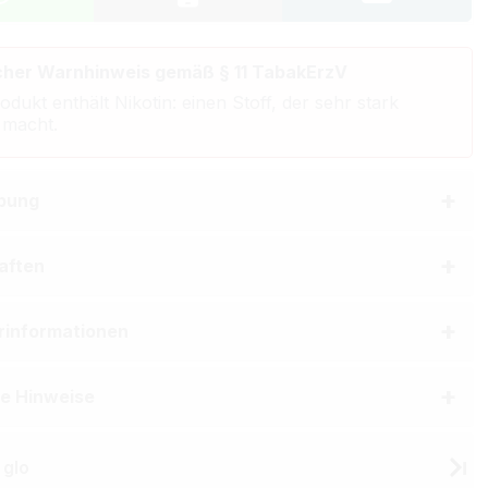
cher Warnhinweis gemäß § 11 TabakErzV
odukt enthält Nikotin: einen Stoff, der sehr stark
 macht.
bung
aften
erinformationen
he Hinweise
 glo