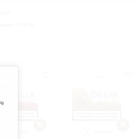
4009
mmer:
TX18139
ig