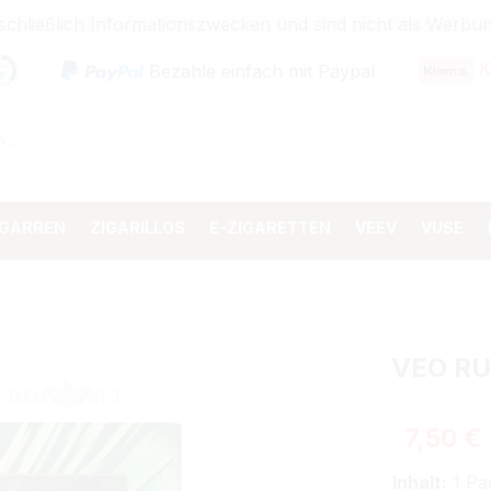
sschließlich Informationszwecken und sind nicht als Wer
K
Bezahle einfach mit Paypal
IGARREN
ZIGARILLOS
E-ZIGARETTEN
VEEV
VUSE
VEO RU
Regulärer 
7,50 €
Inhalt:
1 Pa