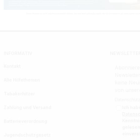
INFORMATIV
NEWSLETTER
Kontakt
Abonniere
Newslette
Alle Hilfethemen
keine Neui
von unser
Tabakerhitzer
Datenschutz
Zahlung und Versand
Ich hab
Datens
Kenntn
Batterieverordnung
gelesen
einvers
Jugendschutzgesetz