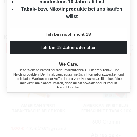
Produktnummer:
TW12221.2
mindestens 18 Jahre alt bist
Tabak- bzw. Nikotinprodukte bei uns kaufen
willst
Ich bin noch nicht 18
Kunden kauften auch
Ich bin 18 Jahre oder älter
We Care.
Diese Website enthält neutrale Informationen zu unseren Tabak- und
Nikotinprodukten. Der Inhalt dient ausschließlich Informationszwecken und
stellt keine Werbung oder Aufforderung zum Konsum dar. Bitte bestätige
dein Alter, um sicherzustellen, dass du ein erwachsener Nutzer in
Deutschland bist.
AMERICAN SPIRIT
AMERICAN SPIRIT BLUE
TABAKTASCHE BEIGE KORK
FEINSCHNITT-TABAK 20X
MIT WICKELVERSCHLUSS
ORIGINAL POUCH MIT
600 Gramm
TABAKTASCHE
Regulärer Preis:
Verkaufspreis:
1,00 €
4,95 €
(79.8% gespart)
Ab
130,00 €*