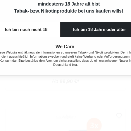
mindestens 18 Jahre alt bist
Tabak- bzw. Nikotinprodukte bei uns kaufen willst
Ich bin noch nicht 18
Ich bin 18 Jahre oder älter
We Care.
ELIXYR BLUE VOLUMENTABAK 2X EIMER MIT WÄHLBAREN
ese Website enthält neutrale Informationen zu unseren Tabak- und Nikotinprodukten. Der Inh
dient ausschließlich Informationszwecken und stellt keine Werbung oder Aufforderung zum
HÜLSEN UND STURMFEUERZEUG
Konsum dar. Bitte bestätige dein Alter, um sicherzustellen, dass du ein erwachsener Nutzer i
Deutschland bist.
490 Gramm
Ab
99,90 €*