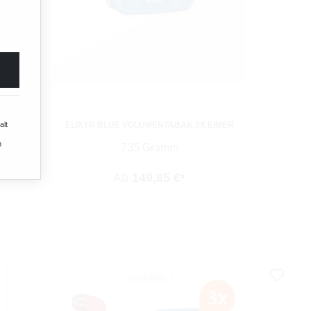
ELIXYR BLUE VOLUMENTABAK 3X EIMER
alt
n
735 Gramm
Ab
149,85 €*