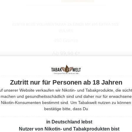
ELIXYR BLUE VOLUMENTABAK 2X EIMER MIT 800 EXTRA SIZE
HÜLSEN
490 Gramm
Ab
99,90 €*
Zutritt nur für Personen ab 18 Jahren
uf unserer Website verkaufen wir Nikotin- und Tabakprodukte, die sücht
machen und gesundheitsschädlich sind und daher nur für erwachsene
Nikotin-Konsumenten bestimmt sind. Um Tabakwelt nutzen zu können
bestätige bitte, dass Du
in Deutschland lebst
Nutzer von Nikotin- und Tabakprodukten bist