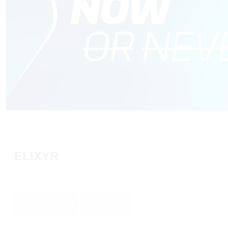
ELIXYR
Elixyr Zigaretten
Elixyr Tabak