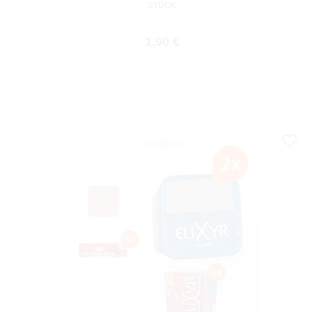
STÜCK
Regulärer Preis:
1,90 €