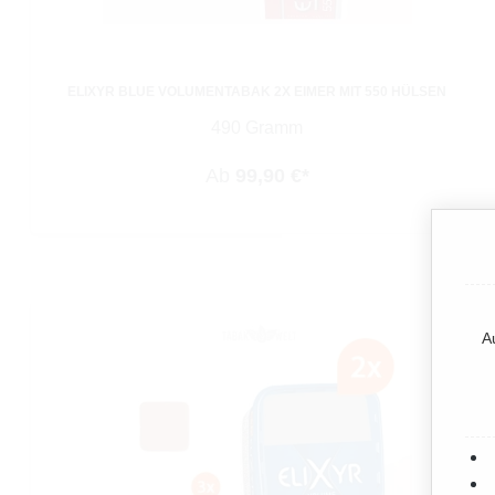
ELIXYR BLUE VOLUMENTABAK 2X EIMER MIT 550 HÜLSEN
490 Gramm
Ab
99,90 €*
A