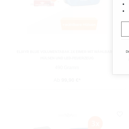
ELIXYR BLUE VOLUMENTABAK 2X EIMER MIT WÄHLBAREN
Di
HÜLSEN UND LED-FEUERZEUG
490 Gramm
Ab
99,90 €*