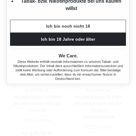
Ab
199,80 €*
Tabak- bzw. Nikotinprodukte bei uns kaufen
willst
Ich bin noch nicht 18
Ich bin 18 Jahre oder älter
We Care.
Diese Website enthält neutrale Informationen zu unseren Tabak- und
Nikotinprodukten. Der Inhalt dient ausschließlich Informationszwecken und
stellt keine Werbung oder Aufforderung zum Konsum dar. Bitte bestätige
dein Alter, um sicherzustellen, dass du ein erwachsener Nutzer in
Deutschland bist.
ELIXYR BLUE
ELIXYR BLUE
VOLUMENTABAK 5X EIMER
VOLUMENTABAK 5X EIMER
MIT WÄHLBAREN HÜLSEN
MIT WÄHLBAREN HÜLSEN
UND ETUI
UND GLAS
ASCHENBECHER
1225 Gramm
1225 Gramm
Ab
249,75 €*