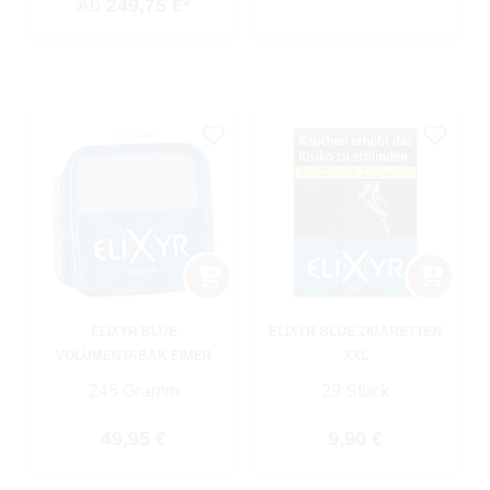
Ab
249,75 €*
ELIXYR BLUE
ELIXYR BLUE ZIGARETTEN
VOLUMENTABAK EIMER
XXL
245 Gramm
29 Stück
Regulärer Preis:
Regulärer Preis:
49,95 €
9,90 €