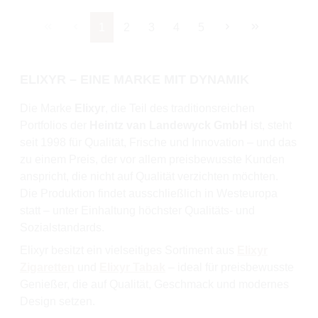
Seite
Seite
Seite
Seite
Seite
1
2
3
4
5
ELIXYR – EINE MARKE MIT DYNAMIK
Die Marke
Elixyr
, die Teil des traditionsreichen
Portfolios der
Heintz van Landewyck GmbH
ist, steht
seit 1998 für Qualität, Frische und Innovation – und das
zu einem Preis, der vor allem preisbewusste Kunden
anspricht, die nicht auf Qualität verzichten möchten.
Die Produktion findet ausschließlich in Westeuropa
statt – unter Einhaltung höchster Qualitäts- und
Sozialstandards.
Elixyr besitzt ein vielseitiges Sortiment aus
Elixyr
Zigaretten
und
Elixyr Tabak
– ideal für preisbewusste
Genießer, die auf Qualität, Geschmack und modernes
Design setzen.