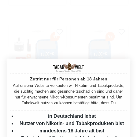
Zutritt nur für Personen ab 18 Jahren
Auf unserer Website verkaufen wir Nikotin- und Tabakprodukte,
ELIXYR BLUE
ELIXYR BLUE
die süchtig machen und gesundheitsschädlich sind und daher
VOLUMENTABAK 4X EIMER
VOLUMENTABAK 5X EIMER
nur für erwachsene Nikotin-Konsumenten bestimmt sind. Um
MIT WÄHLBAREN
Tabakwelt nutzen zu können bestätige bitte, dass Du
1225 Gramm
FILTERHÜLSEN UND
DREHASCHENBECHER
in Deutschland lebst
Ab
249,75 €*
Nutzer von Nikotin- und Tabakprodukten bist
980 Gramm
mindestens 18 Jahre alt bist