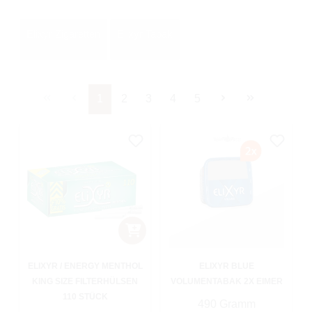
Elixyr Zigaretten
Elixyr Tabak
Seite
Seite
Seite
Seite
Seite
1
2
3
4
5
ELIXYR / ENERGY MENTHOL
ELIXYR BLUE
KING SIZE FILTERHÜLSEN
VOLUMENTABAK 2X EIMER
110 STÜCK
490 Gramm