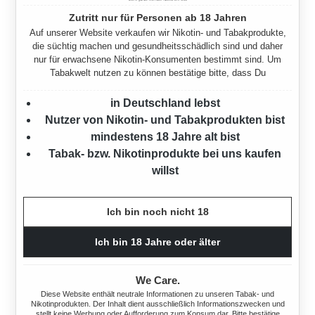
Zutritt nur für Personen ab 18 Jahren
Auf unserer Website verkaufen wir Nikotin- und Tabakprodukte,
die süchtig machen und gesundheitsschädlich sind und daher
nur für erwachsene Nikotin-Konsumenten bestimmt sind. Um
FARMER ORANGE
FARMER ORANGE
Tabakwelt nutzen zu können bestätige bitte, dass Du
PFEIFENTABAK 6X DOSE
PFEIFENTABAK 6X DOSE
MIT 2000 KING SIZE
MIT 2000 OCB HÜLSEN
in Deutschland lebst
HÜLSEN
960 Gramm
Nutzer von Nikotin- und Tabakprodukten bist
960 Gramm
mindestens 18 Jahre alt bist
Ab
102,00 €*
Tabak- bzw. Nikotinprodukte bei uns kaufen
Ab
102,00 €*
willst
Ich bin noch nicht 18
Ich bin 18 Jahre oder älter
We Care.
Diese Website enthält neutrale Informationen zu unseren Tabak- und
Nikotinprodukten. Der Inhalt dient ausschließlich Informationszwecken und
stellt keine Werbung oder Aufforderung zum Konsum dar. Bitte bestätige