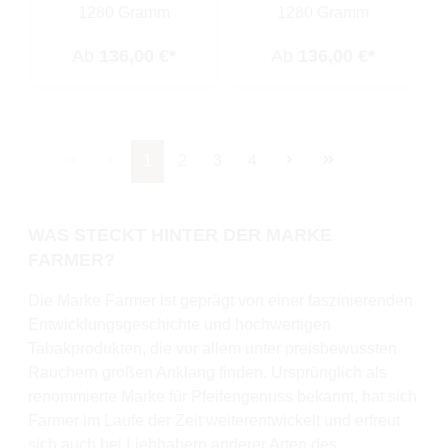
1280 Gramm
1280 Gramm
Ab
136,00 €*
Ab
136,00 €*
Seite
Seite
Seite
Seite
1
2
3
4
WAS STECKT HINTER DER MARKE
FARMER?
Die Marke Farmer ist geprägt von einer faszinierenden
Entwicklungsgeschichte und hochwertigen
Tabakprodukten, die vor allem unter preisbewussten
Rauchern großen Anklang finden. Ursprünglich als
renommierte Marke für Pfeifengenuss bekannt, hat sich
Farmer im Laufe der Zeit weiterentwickelt und erfreut
sich auch bei Liebhabern anderer Arten des