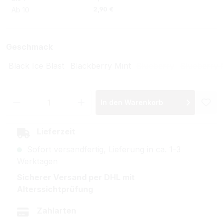
Ab
10
2,90 €
auswählen
Geschmack
Black Ice Blast
Blackberry Mint
Blueberry
Blueberry 
(Diese Option ist zur
(Die
Produkt Anzahl: Gib den gewünschten Wer
In den Warenkorb
Lieferzeit
Sofort versandfertig, Lieferung in ca. 1-3
Werktagen
Sicherer Versand per DHL mit
Alterssichtprüfung
Zahlarten