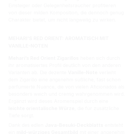
Einsteiger oder Gelegenheitsraucher profitieren
von dieser milden Komposition, die dennoch genug
Charakter bietet, um nicht langweilig zu wirken.
MEHARI'S RED ORIENT: AROMATISCH MIT
VANILLE-NOTEN
Mehari’s Red Orient Zigarillos
heben sich durch
ihr aromatisiertes Profil deutlich von den anderen
Varianten ab. Die dezente
Vanille-Note
verleiht
dem Zigarillo eine angenehm süßliche, fast schon
parfümierte Nuance, die von vielen Aficionados als
besonders weich und cremig wahrgenommen wird.
Ergänzt wird dieses Aromenspiel durch eine
leichte orientalische Würze
, die für zusätzliche
Tiefe sorgt.
Dank des edlen
Java-Besuki-Deckblatts
entsteht
ein
mild-würziges Gesamtbild
mit einer angenehm