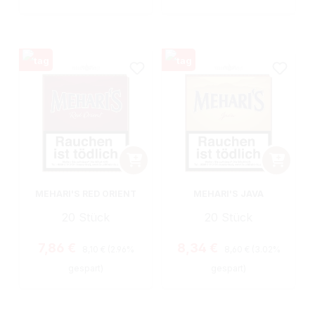
MEHARI'S RED ORIENT
MEHARI'S JAVA
20 Stück
20 Stück
Regulärer Preis:
Regulärer Preis:
Verkaufspreis:
Verkaufspreis:
7,86 €
8,34 €
8,10 €
(2.96%
8,60 €
(3.02%
gespart)
gespart)