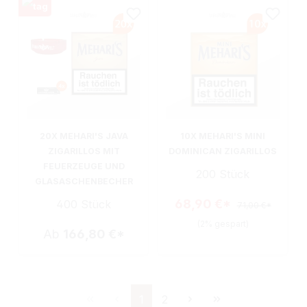
20X MEHARI'S JAVA
10X MEHARI'S MINI
ZIGARILLOS MIT
DOMINICAN ZIGARILLOS
FEUERZEUGE UND
200 Stück
GLASASCHENBECHER
68,90 €*
400 Stück
71,00 €*
(2% gespart)
Ab
166,80 €*
Seite
Seite
1
2