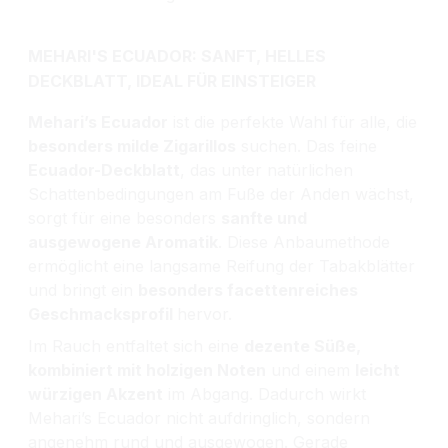
MEHARI'S ECUADOR: SANFT, HELLES
DECKBLATT, IDEAL FÜR EINSTEIGER
Mehari’s Ecuador
ist die perfekte Wahl für alle, die
besonders milde Zigarillos
suchen. Das feine
Ecuador-Deckblatt
, das unter natürlichen
Schattenbedingungen am Fuße der Anden wächst,
sorgt für eine besonders
sanfte und
ausgewogene Aromatik
. Diese Anbaumethode
ermöglicht eine langsame Reifung der Tabakblätter
und bringt ein
besonders facettenreiches
Geschmacksprofil
hervor.
Im Rauch entfaltet sich eine
dezente Süße,
kombiniert mit holzigen Noten
und einem
leicht
würzigen Akzent
im Abgang. Dadurch wirkt
Mehari’s Ecuador nicht aufdringlich, sondern
angenehm rund und ausgewogen. Gerade