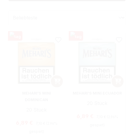
MEHARI'S MINI
MEHARI'S MINI ECUADOR
DOMINICAN
20 Stück
20 Stück
Regulärer Preis:
Verkaufspreis:
6,89 €
7,10 €
(2.96%
Regulärer Preis:
Verkaufspreis:
6,89 €
7,10 €
(2.96%
gespart)
gespart)