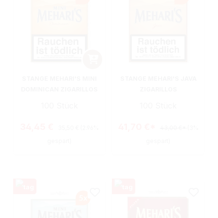
STANGE MEHARI'S MINI
STANGE MEHARI'S JAVA
DOMINICAN ZIGARILLOS
ZIGARILLOS
100 Stück
100 Stück
Regulärer Preis:
Verkaufspreis:
34,45 €
41,70 €*
35,50 €
(2.96%
43,00 €*
(3%
gespart)
gespart)