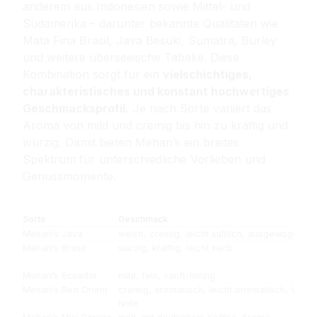
anderem aus Indonesien sowie Mittel- und
Südamerika – darunter bekannte Qualitäten wie
Mata Fina Brasil, Java Besuki, Sumatra, Burley
und weitere überseeische Tabake. Diese
Kombination sorgt für ein
vielschichtiges,
charakteristisches und konstant hochwertiges
Geschmacksprofil.
Je nach Sorte variiert das
Aroma von mild und cremig bis hin zu kräftig und
würzig. Damit bieten Mehari’s ein breites
Spektrum für unterschiedliche Vorlieben und
Genussmomente.
Sorte
Geschmack
Mehari’s Java
weich, cremig, leicht süßlich, ausgewogen
Mehari’s Brasil
würzig, kräftig, leicht herb
Mehari’s Ecuador
mild, fein, sanft-holzig
Mehari’s Red Orient
cremig, aromatisch, leicht orientalisch, Vanil
Note