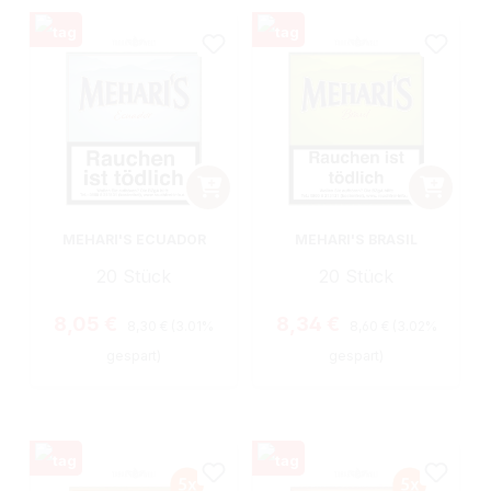
MEHARI'S ECUADOR
MEHARI'S BRASIL
20 Stück
20 Stück
Regulärer Preis:
Regulärer Preis:
Verkaufspreis:
Verkaufspreis:
8,05 €
8,34 €
8,30 €
(3.01%
8,60 €
(3.02%
gespart)
gespart)