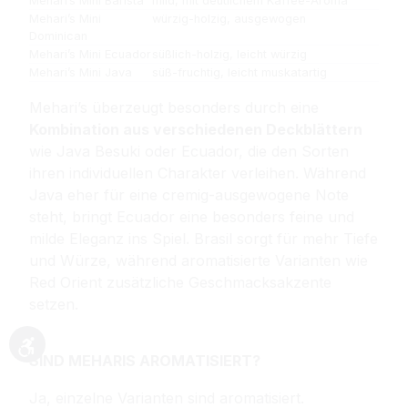
Mehari’s Mini Barista
mild, mit deutlichem Kaffee-Aroma
Mehari’s Mini
würzig-holzig, ausgewogen
Dominican
Mehari’s Mini Ecuador
süßlich-holzig, leicht würzig
Mehari’s Mini Java
süß-fruchtig, leicht muskatartig
Mehari’s überzeugt besonders durch eine
Kombination aus verschiedenen Deckblättern
wie Java Besuki oder Ecuador, die den Sorten
ihren individuellen Charakter verleihen. Während
Java eher für eine cremig-ausgewogene Note
steht, bringt Ecuador eine besonders feine und
milde Eleganz ins Spiel. Brasil sorgt für mehr Tiefe
und Würze, während aromatisierte Varianten wie
Red Orient zusätzliche Geschmacksakzente
setzen.
Werkzeugleiste anzeigen
SIND MEHARIS AROMATISIERT?
Ja, einzelne Varianten sind aromatisiert.