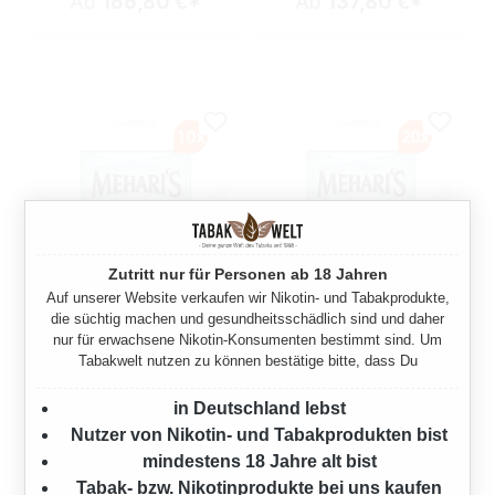
Ab
166,80 €*
Ab
137,80 €*
Zutritt nur für Personen ab 18 Jahren
Auf unserer Website verkaufen wir Nikotin- und Tabakprodukte,
10X MEHARI'S ECUADOR
20X MEHARI'S ECUADOR
die süchtig machen und gesundheitsschädlich sind und daher
nur für erwachsene Nikotin-Konsumenten bestimmt sind. Um
ZIGARILLOS
ZIGARILLOS
Tabakwelt nutzen zu können bestätige bitte, dass Du
200 Stück
400 Stück
in Deutschland lebst
80,50 €*
161,00 €*
83,00 €*
166,00 €*
Nutzer von Nikotin- und Tabakprodukten bist
(3% gespart)
(3% gespart)
mindestens 18 Jahre alt bist
Tabak- bzw. Nikotinprodukte bei uns kaufen