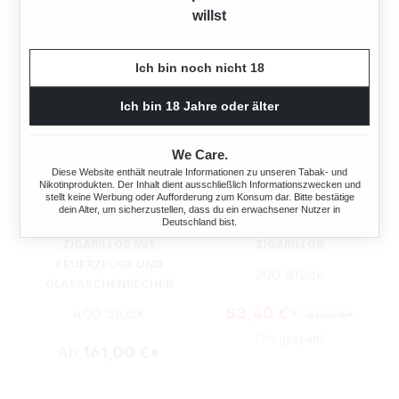
willst
Ich bin noch nicht 18
Ich bin 18 Jahre oder älter
We Care.
Diese Website enthält neutrale Informationen zu unseren Tabak- und
Nikotinprodukten. Der Inhalt dient ausschließlich Informationszwecken und
stellt keine Werbung oder Aufforderung zum Konsum dar. Bitte bestätige
dein Alter, um sicherzustellen, dass du ein erwachsener Nutzer in
Deutschland bist.
20X MEHARI'S ECUADOR
10X MEHARI'S JAVA
ZIGARILLOS MIT
ZIGARILLOS
FEUERZEUGE UND
200 Stück
GLASASCHENBECHER
83,40 €*
400 Stück
86,00 €*
(3% gespart)
Ab
161,00 €*