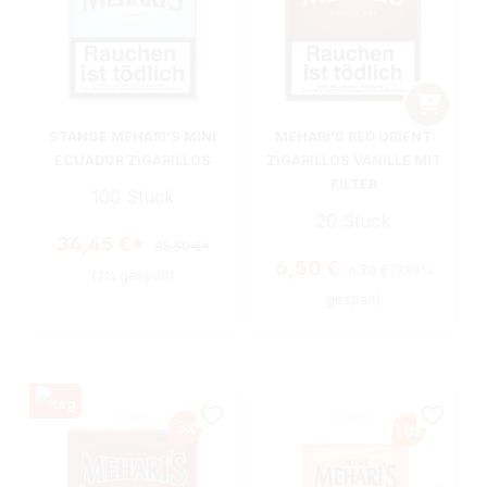
STANGE MEHARI'S MINI
MEHARI'S RED ORIENT
ECUADOR ZIGARILLOS
ZIGARILLOS VANILLE MIT
FILTER
100 Stück
20 Stück
34,45 €*
35,50 €*
Regulärer Preis:
Verkaufspreis:
6,50 €
6,70 €
(2.99%
(2% gespart)
gespart)