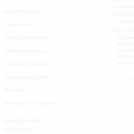
Newslette
Alle Hilfethemen
keine Neui
von unser
Tabakerhitzer
Datenschutz
Zahlung und Versand
Ich hab
Datens
Kenntn
Batterieverordnung
gelesen
einvers
Jugendschutzgesetz
Raucherlounge / Blog
Über uns
Alternative zur Zigarette
UNSERE PARTNER
Händlerbund