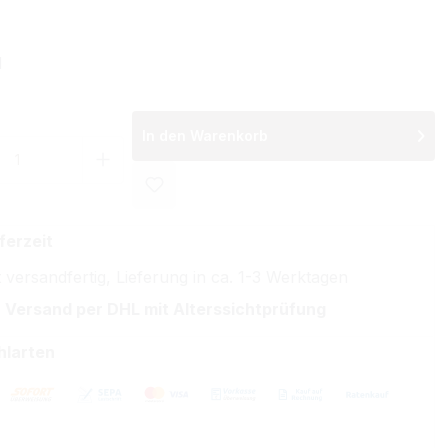
wählen
l
In den Warenkorb
 Anzahl: Gib den gewünschten Wert ein 
ferzeit
 versandfertig, Lieferung in ca. 1-3 Werktagen
 Versand per DHL mit Alterssichtprüfung
hlarten