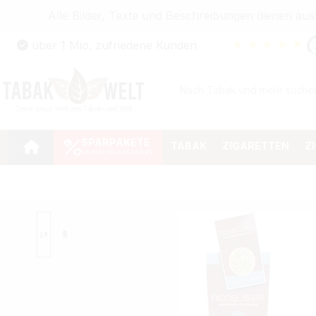
Alle Bilder, Texte und Beschreibungen dienen au
Zum Hauptinhalt springen
★
★
★
★
★
über 1 Mio. zufriedene Kunden
Zur Suche springen
Zur Hauptnavigation springen
SPARPAKETE
TABAK
ZIGARETTEN
Z
Bildergalerie überspringen