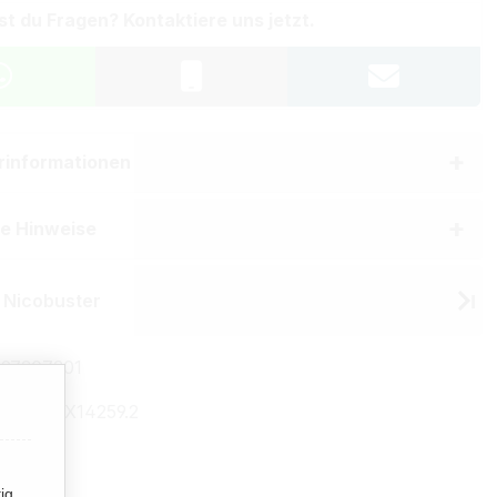
st du Fragen? Kontaktiere uns jetzt.
erinformationen
he Hinweise
 Nicobuster
97307301
mmer:
TX14259.2
ig