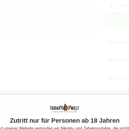
Ha
Herstell
Rechtlic
Mehr von
EAN:
86907
Produktnu
Zutritt nur für Personen ab 18 Jahren
uf unserer Website verkaufen wir Nikotin- und Tabakprodukte, die sücht