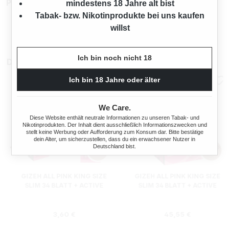
Produktnummer:
TW12179.1
mindestens 18 Jahre alt bist
Tabak- bzw. Nikotinprodukte bei uns kaufen
willst
Ich bin noch nicht 18
Das könnte Sie auch interessieren
Ich bin 18 Jahre oder älter
We Care.
Diese Website enthält neutrale Informationen zu unseren Tabak- und
Nikotinprodukten. Der Inhalt dient ausschließlich Informationszwecken und
stellt keine Werbung oder Aufforderung zum Konsum dar. Bitte bestätige
dein Alter, um sicherzustellen, dass du ein erwachsener Nutzer in
Deutschland bist.
GIZEH ALL PINK KING SIZE
GIZEH ALL PINK KING SIZE
SLIM 34 BLATT + ACTIVE
SLIM 34 BLATT + ACTIVE
FILTER
FILTER (BOX)
s:
Regulärer Preis:
Regulärer Preis
3,60 €
45,55 €